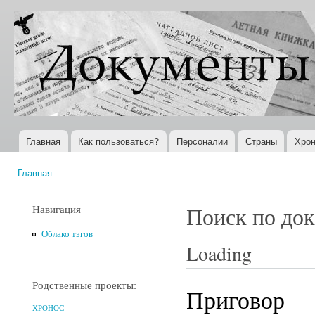
Пер
ос
Документы
Всемирная
со
XX века
история в
Интернете
Главная
Как пользоваться?
Персоналии
Страны
Хрон
Главное меню
Главная
Вы здесь
Навигация
Поиск по до
Облако тэгов
Loading
Родственные проекты:
Приговор
ХРОНОС