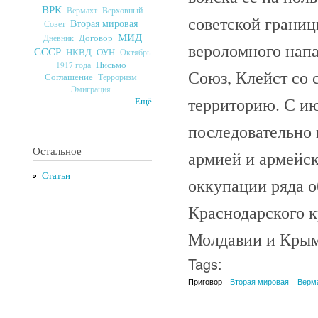
ВРК
Верховный
Вермахт
советской границы
Вторая мировая
Совет
МИД
Договор
Дневник
вероломного нап
СССР
ОУН
НКВД
Октябрь
Письмо
1917 года
Союз, Клейст со 
Соглашение
Терроризм
Эмиграция
территорию. С ию
Ещё
последовательно 
Остальное
армией и армейск
Статьи
оккупации ряда о
Краснодарского 
Молдавии и Крым
Tags:
Приговор
Вторая мировая
Верм