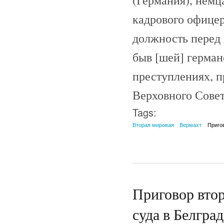
(Германия), немц
кадрового офицер
должность перед 
быв [шей] герман
преступлениях, п
Верховного Совет
Tags:
Вторая мировая
Вермахт
Приго
Приговор вто
суда в Белгра