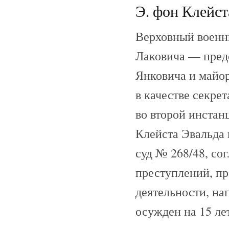
Э. фон Клейста
Верховный военны
Лаковича — пред
Янковича и майор
в качестве секре
во второй инста
Клейста Эвальда 
суд № 268/48, со
преступлений, пр
деятельности, на
осужден на 15 ле