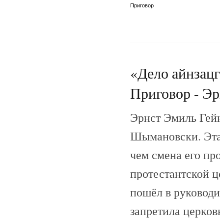
Приговор
«Дело айнзац
Приговор - Эр
Эрнст Эмиль Гей
Шымановски. Эта
чем смена его пр
протестантской ц
пошёл в руководи
запретила церковь