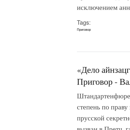
исключением анн
Tags:
Приговор
«Дело айнзац
Приговор - Ва
Штандартенфюрер
степень по праву
прусской секретн
вызван в Претч, 