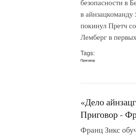
безопасности в Б
в айнзацкоманду 
покинул Претч со
Лемберг в первых
Tags:
Приговор
«Дело айнзац
Приговор - Фр
Франц Зикс обу