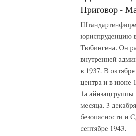
Приговор - Ма
Штандартенфюрер
юриспруденцию в
Тюбингена. Он ра
внутренней адми
в 1937. В октябр
центра и в июне 
1а айнзацгруппы 
месяца. 3 декабр
безопасности и С
сентябре 1943.