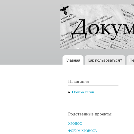
Документы
Всемирная
XX века
история в
Интернете
Главная
Как пользоваться?
Пе
Главное меню
Навигация
Облако тэгов
Родственные проекты:
ХРОНОС
ФОРУМ ХРОНОСА