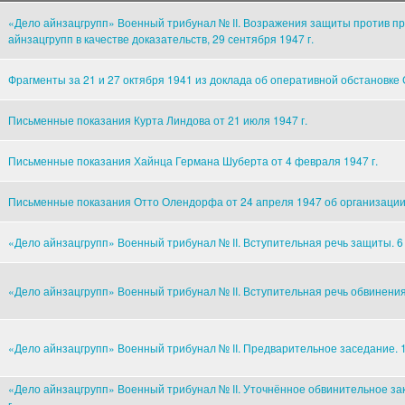
«Дело айнзацгрупп» Военный трибунал № II. Возражения защиты против п
айнзацгрупп в качестве доказательств, 29 сентября 1947 г.
Фрагменты за 21 и 27 октября 1941 из доклада об оперативной обстановк
Письменные показания Курта Линдова от 21 июля 1947 г.
Письменные показания Хайнца Германа Шуберта от 4 февраля 1947 г.
Письменные показания Отто Олендорфа от 24 апреля 1947 об организации
«Дело айнзацгрупп» Военный трибунал № II. Вступительная речь защиты. 6 
«Дело айнзацгрупп» Военный трибунал № II. Вступительная речь обвинения.
«Дело айнзацгрупп» Военный трибунал № II. Предварительное заседание. 1
«Дело айнзацгрупп» Военный трибунал № II. Уточнённое обвинительное за
г.