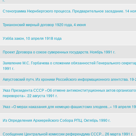
Стенограмма Нюрнбергского процесса. Предварительное заседание. 14 ноя
Трианонский мирный договор 1920 года, 4 июня
Уэбба закон, 10 апреля 1918 года
Проект Договора о союзе суверенных государств. Ноябрь 1991 г.
Заявление М.С. Горбачева о сложении обязанностей Генерального секрета
1991 г.
Августовский путч. Из хроники Российского информационного агентства. 19-2
Указ Президента СССР «Об отмене антиконституционных актов организато
переворота». 22 августа 1991 г.
Указ «О мерах наказания для немецко-фашистских злодеев...» 19 апреля 194
Из Определения Архиерейского Собора РПЦ. Октябрь 1990 г.
Сообщение Центральной комиссии референдума СССР... 26 марта 1991 г.