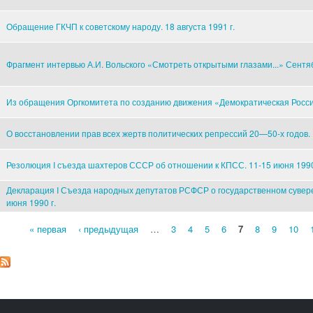
Обращение ГКЧП к советскому народу. 18 августа 1991 г.
Фрагмент интервью А.И. Вольского «Смотреть открытыми глазами...» Сентяб
Из обращения Оргкомитета по созданию движения «Демократическая Россия»
О восстановлении прав всех жертв политических репрессий 20—50-х годов. 1
Резолюция I съезда шахтеров СССР об отношении к КПСС. 11-15 июня 1990
Декларация I Съезда народных депутатов РСФСР о государственном суве
июня 1990 г.
« первая
‹ предыдущая
…
3
4
5
6
7
8
9
10
Страницы