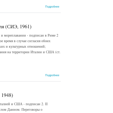
о Конвенция
Подробнее
о защите
прав
человека и
основных
ля (СИЭ, 1961)
свобод
европейская
мореплавании - подписан в Риме 2
от 4 ноября
1950 г.
е время в случае согласия обоих
ских и культурных отношений;
ания на территории Италии и США (ст.
о
Подробнее
Американо-
итальянский
договор
1948 года, 2
 1948)
февраля
(СИЭ, 1961)
талией и США - подписан 2. II
слом Данном. Переговоры о