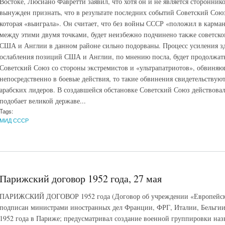
Востоке, Люсиано Фавретти заявил, что хотя он и не является сторонни
вынужден признать, что в результате последних событий Советский Союз
которая «выиграла». Он считает, что без войны СССР «положил в карман
между этими двумя точками, будет неизбежно подчинено также советск
США и Англии в данном районе сильно подорваны. Процесс усиления зд
ослабления позиций США и Англии, по мнению посла, будет продолжать
Советский Союз со стороны экстремистов и «ультрапатриотов», обвиняю
непосредственно в боевые действия, то такие обвинения свидетельствую
арабских лидеров. В создавшейся обстановке Советский Союз действовал
подобает великой державе...
Tags:
МИД СССР
Парижский договор 1952 года, 27 мая
ПАРИЖСКИЙ ДОГОВОР 1952 года (Договор об учреждении «Европейског
подписан министрами иностранных дел Франции, ФРГ, Италии, Бельгии
1952 года в Париже; предусматривал создание военной группировки наз