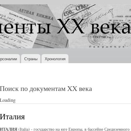
Перейти к
основному
содержанию
рсоналии
Страны
Хронология
Поиск по документам XX века
Loading
Италия
ИТАЛИЯ
(Italia) - государство на юге Европы, в бассейне Средиземног