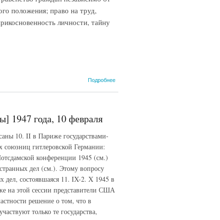
ого положения; право на труд,
прикосновенность личности, тайну
о
Подробнее
Итальянская
конституция
1947 года,
22 декабря
] 1947 года, 10 февраля
(Федоров,
1977)
аны 10. II в Париже государствами-
х союзниц гитлеровской Германии:
отсдамской конференции 1945 (см.)
транных дел (см.). Этому вопросу
дел, состоявшаяся 11. IX-2. X 1945 в
же на этой сессии представители США
астности решение о том, что в
частвуют только те государства,