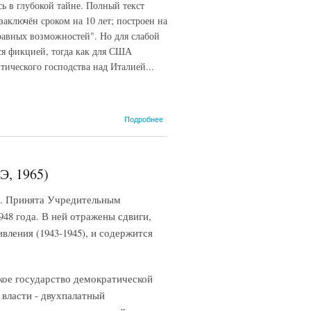
ь в глубокой тайне. Полный текст
заключён сроком на 10 лет; построен на
равных возможностей". Но для слабой
ся фикцией, тогда как для США
ического господства над Италией...
о Римский
Подробнее
договор
1948 года, 2
февраля
(Вышинский,
Э, 1965)
1948)
Принята Учредительным
948 года. В ней отражены сдвиги,
ления (1943-1945), и содержится
кое государство демократической
 власти - двухпалатный