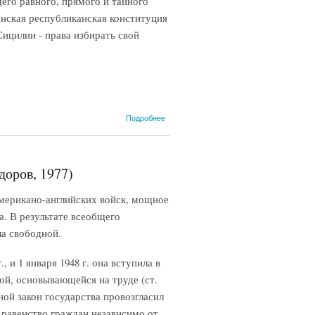
его равного, прямого и тайного
нская республиканская конституция
ицилии - права избирать свой
о
Подробнее
Итальянская
конституция
1947 года,
22 декабря
доров, 1977)
(СИЭ, 1965)
американо-английских войск, мощное
. В результате всеобщего
ла свободной.
 и 1 января 1948 г. она вступила в
ой, основывающейся на труде (ст.
ой закон государства провозгласил
 равенство граждан независимо от