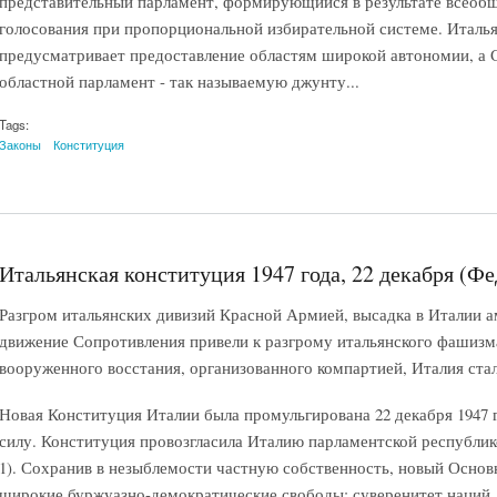
представительный парламент, формирующийся в результате всеобщ
голосования при пропорциональной избирательной системе. Италья
предусматривает предоставление областям широкой автономии, а С
областной парламент - так называемую джунту...
Tags:
Законы
Конституция
Итальянская конституция 1947 года, 22 декабря (Фе
Разгром итальянских дивизий Красной Армией, высадка в Италии 
движение Сопротивления привели к разгрому итальянского фашизма
вооруженного восстания, организованного компартией, Италия ста
Новая Конституция Италии была промульгирована 22 декабря 1947 г.,
силу. Конституция провозгласила Италию парламентской республик
1). Сохранив в незыблемости частную собственность, новый Основн
широкие буржуазно-демократические свободы: суверенитет наций,