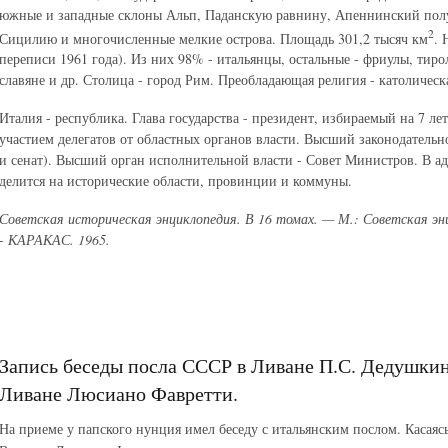
южные и западные склоны Альп, Паданскую равнину, Апеннинский полу
2
Сицилию и многочисленные мелкие острова. Площадь 301,2 тысяч км
. 
переписи 1961 года). Из них 98% - итальянцы, остальные - фриулы, тир
славяне и др. Столица - город Рим. Преобладающая религия - католическ
Италия - республика. Глава государства - президент, избираемый на 7 ле
участием делегатов от областных органов власти. Высший законодательно
и сенат). Высший орган исполнительной власти - Совет Министров. В 
делится на исторические области, провинции и коммуны.
Советская историческая энциклопедия. В 16 томах. — М.: Советская э
- КАРАКАС. 1965.
Запись беседы посла СССР в Ливане П.С. Дедушкин
Ливане Люсиано Фавретти.
На приеме у папского нунция имел беседу с итальянским послом. Касая