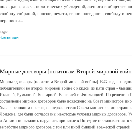
пола, расы, языка, политических убеждений, личного и общественн
свободу собраний, союзов, печати, вероисповедания, свободу и не
переписки...
Tags:
Конституция
Мирные договоры [по итогам Второй мировой войны
Мирные договоры [по итогам Второй мировой войны] 1947 года - подпис
победителями во второй мировой войне с каждой из пяти стран - бывши
Италией, Румынией, Болгарией, Венгрией и Финляндией. По решению П
составление мирных договоров было возложено на Совет министров инос
была в основном посвящена первая сессия Совета министров иностранных 
Лондоне, где были согласованы некоторые условия мирных договоров. У
и Англии попытались нарушить принятые в Потсдаме постановления, в ч
выработке мирного договора с той или иной бывшей вражеской страной у