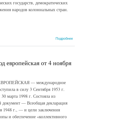
еских государств, демократических
Фавретти.
жения народов колониальных стран.
о
Подробнее
Парижский
договор
1952 года,
27 мая
од европейская от 4 ноября
ВРОПЕЙСКАЯ — международное
ступила в силу 3 Сентября 1953 г.
0 марта 1998 г. Состояла из
ый документ — Всеобщая декларация
я 1948 г., — и цели заключения
опы и обеспечение «коллективного