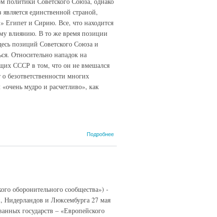
ком политики Советского Союза, однако
 является единственной страной,
» Египет и Сирию. Все, что находится
ому влиянию. В то же время позиции
есь позиций Советского Союза и
ся. Относительно нападок на
щих СССР в том, что он не вмешался
т о безответственности многих
 «очень мудро и расчетливо», как
о Запись
Подробнее
беседы
посла
СССР в
Ливане
П.С.
Дедушкина
о оборонительного сообщества») -
с послом
Италии в
, Нидерландов и Люксембурга 27 мая
Ливане
ванных государств – «Европейского
Люсиано