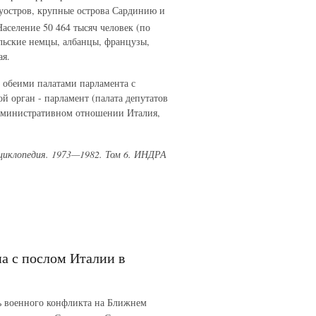
остров, крупные острова Сардинию и
Население 50 464 тысяч человек (по
ольские немцы, албанцы, французы,
ая.
т обеими палатами парламента с
й орган - парламент (палата депутатов
административном отношении Италия,
нциклопедия. 1973—1982. Том 6. ИНДРА
а с послом Италии в
сь военного конфликта на Ближнем