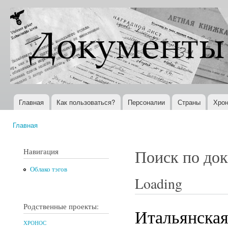
Пер
ос
Документы
Всемирная
со
XX века
история в
Интернете
Главная
Как пользоваться?
Персоналии
Страны
Хрон
Главное меню
Главная
Вы здесь
Навигация
Поиск по до
Облако тэгов
Loading
Родственные проекты:
Итальянская
ХРОНОС