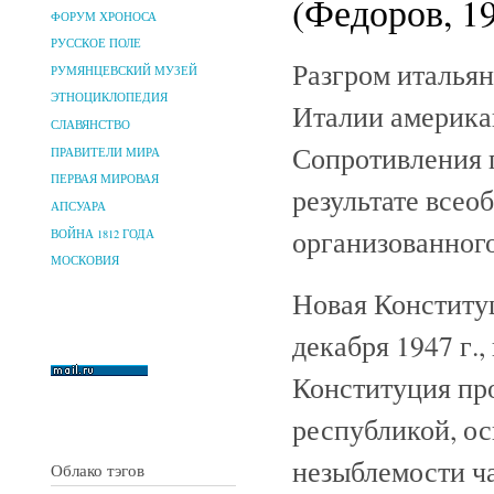
(Федоров, 1
ФОРУМ ХРОНОСА
РУССКОЕ ПОЛЕ
Разгром италья
РУМЯНЦЕВСКИЙ МУЗЕЙ
ЭТНОЦИКЛОПЕДИЯ
Италии америка
СЛАВЯНСТВО
Сопротивления 
ПРАВИТЕЛИ МИРА
ПЕРВАЯ МИРОВАЯ
результате всео
АПСУАРА
организованного
ВОЙНА 1812 ГОДА
МОСКОВИЯ
Новая Конститу
декабря 1947 г.,
Конституция пр
республикой, ос
незыблемости ч
Облако тэгов