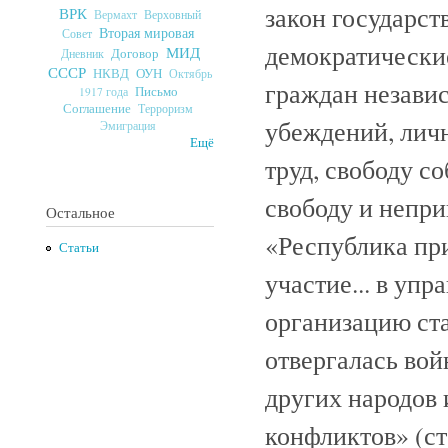
закон государст
ВРК
Верховный
Вермахт
Вторая мировая
Совет
демократические
МИД
Договор
Дневник
СССР
ОУН
НКВД
Октябрь
граждан независ
Письмо
1917 года
Соглашение
Терроризм
убеждений, личн
Эмиграция
Ещё
труд, свободу с
свободу и непри
Остальное
«Республика пр
Статьи
участие... в упр
организацию ста
отвергалась вой
других народов
конфликтов» (ст.