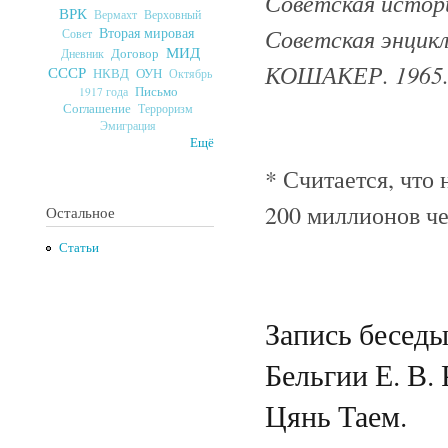
Советская истори
ВРК
Верховный
Вермахт
Советская энцик
Вторая мировая
Совет
МИД
Договор
Дневник
КОШАКЕР. 1965
СССР
ОУН
НКВД
Октябрь
Письмо
1917 года
Соглашение
Терроризм
Эмиграция
Ещё
* Считается, что 
200 миллионов че
Остальное
Статьи
Запись бесед
Бельгии Е. В.
Цянь Таем.