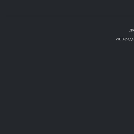
До
WEB-реда