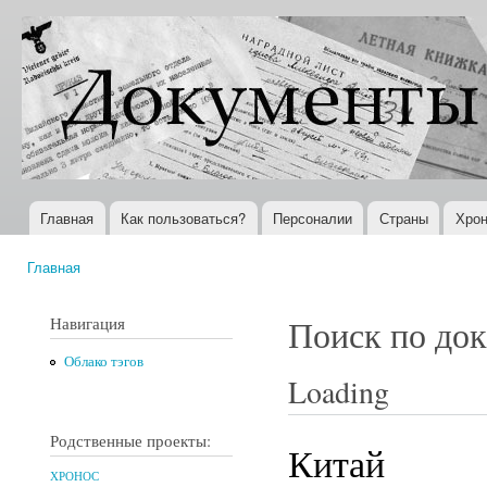
Пер
ос
Документы
Всемирная
со
XX века
история в
Интернете
Главная
Как пользоваться?
Персоналии
Страны
Хрон
Главное меню
Главная
Вы здесь
Навигация
Поиск по до
Облако тэгов
Loading
Родственные проекты:
Китай
ХРОНОС