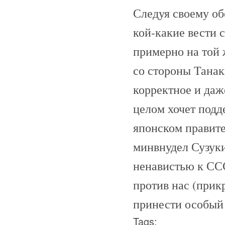
Следуя своему о
кой-какие вести 
примерно на той 
со стороны Танак
корректное и даж
целом хочет подд
японском правите
минвнудел Сузук
ненавистью к СС
против нас (прик
принести особый
Tags: