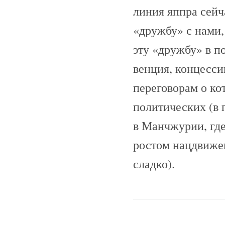
линия яппра сейч
«дружбу» с нами,
эту «дружбу» в п
венция, концесси
переговорам о кот
политических (в
в Манчжурии, где
ростом нацдвижен
сладко).