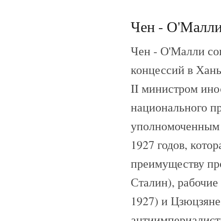
Чен - О'Малли
Чен - О'Малли со
концессий в Хань
II министром ино
национального пр
уполномоченным 
1927 годов, котор
преимуществу про
Сталин), рабочие 
1927) и Цзюцзяне 
антиимпериалист