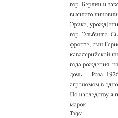
гор. Берлин и за
высшего чиновни
Эрике, урожд[енн
гор. Эльбинге. С
фронте, сын Герн
кавалерийской шк
года рождения, н
дочь — Роза, 192
агрономом в одн
По наследству я 
марок.
Tags: