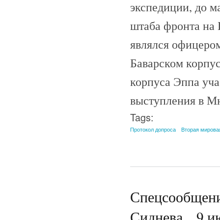
экспедиции, до м
штаба фронта на 
являлся офицером
Баварском корпус
корпуса Эппа уча
выступления в М
Tags:
Протокол допроса
Вторая мирова
Спецсообщени
Сиднева... 9 и