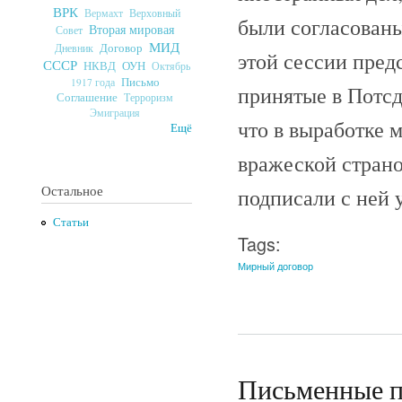
ВРК
Верховный
Вермахт
были согласованы
Вторая мировая
Совет
МИД
Договор
Дневник
этой сессии пре
СССР
ОУН
НКВД
Октябрь
Письмо
1917 года
принятые в Потсд
Соглашение
Терроризм
Эмиграция
что в выработке 
Ещё
вражеской страно
Остальное
подписали с ней 
Статьи
Tags:
Мирный договор
Письменные п