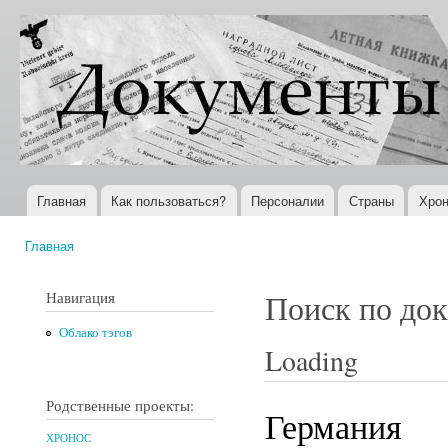
Пер
ос
Документы
Всемирная
со
XX века
история в
Интернете
Главная
Как пользоваться?
Персоналии
Страны
Хрон
Главное меню
Главная
Вы здесь
Навигация
Поиск по до
Облако тэгов
Loading
Родственные проекты:
Германия
ХРОНОС