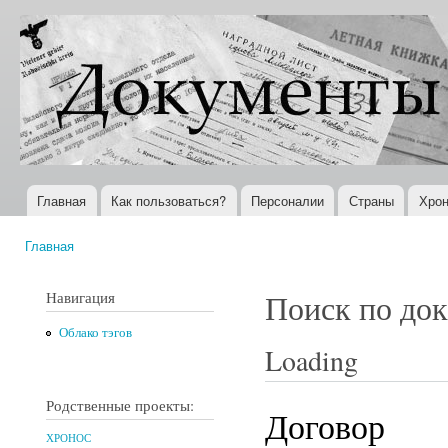
Пер
ос
Документы
Всемирная
со
XX века
история в
Интернете
Главная
Как пользоваться?
Персоналии
Страны
Хрон
Главное меню
Главная
Вы здесь
Навигация
Поиск по до
Облако тэгов
Loading
Родственные проекты:
Договор
ХРОНОС