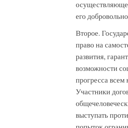
осуществляющее
его добровольно
Второе. Государ
право на самост
развития, гаран
возможности со
прогресса всем
Участники догов
общечеловеческ
выступать прот
попыток огранич