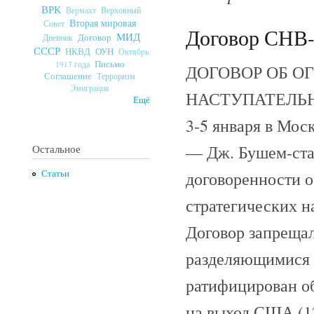
ВРК
Верховный
Вермахт
Вторая мировая
Совет
Договор СНВ-2
МИД
Договор
Дневник
СССР
ОУН
НКВД
Октябрь
Письмо
1917 года
ДОГОВОР ОБ О
Соглашение
Терроризм
Эмиграция
НАСТУПАТЕЛЬНЫ
Ещё
3-5 января в Мос
— Дж. Бушем-ста
Остальное
договоренности 
Статьи
стратегических н
Договор запрещал
разделяющимися 
ратифицирован об
на выход США (12