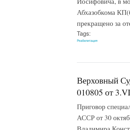
Иосифовича, в мо
Абхазобкома КП(б
прекращено за от
Tags:
Реабилитация
Верховный Су
010805 от 3.VI
Приговор специал
АССР от 30 октя
Владимира Конс