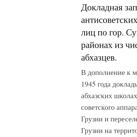
Докладная за
антисоветски
лиц по гор. С
районах из чи
абхазцев.
В дополнение к м
1945 года доклад
абхазских школах
советского аппар
Грузии и пересел
Грузии на террит