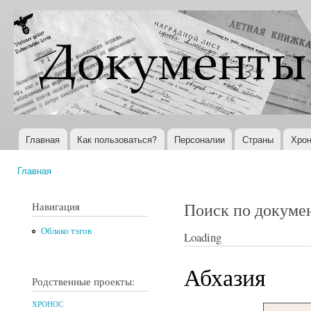
Пер
ос
Документы
Всемирная
со
XX века
история в
Интернете
Главная
Как пользоваться?
Персоналии
Страны
Хрон
Главное меню
Главная
Вы здесь
Поиск по докуме
Навигация
Облако тэгов
Loading
Абхазия
Родственные проекты:
ХРОНОС