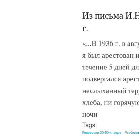
Из письма И.Н
г.
«...В 1936 г. в а
я был арестован 
течение 5 дней д
подвергался арес
неслыханный терро
хлеба, ни горячу
ночи
Tags:
Репрессии 30-50-х годов
Реабили