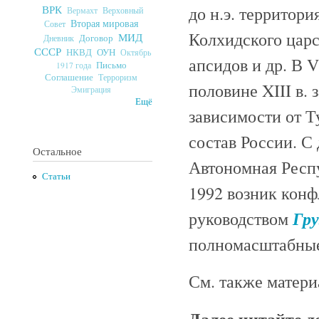
до н.э. территор
ВРК
Верховный
Вермахт
Вторая мировая
Совет
Колхидского царст
МИД
Договор
Дневник
СССР
ОУН
НКВД
Октябрь
апсидов и др. В V
Письмо
1917 года
Соглашение
Терроризм
половине XIII в. 
Эмиграция
Ещё
зависимости от Т
состав России. С
Остальное
Автономная Респу
Статьи
1992 возник кон
Гру
руководством
полномасштабные
См. также матери
Далее читайте 