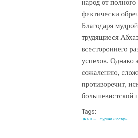
народ от полного
фактически обреч
Благодаря мудро
трудящиеся Абхаз
всестороннего ра
успехов. Однако 
сожалению, сложи
противоречит, и
большевистской п
Tags:
ЦК КПСС
Журнал «Звезда»