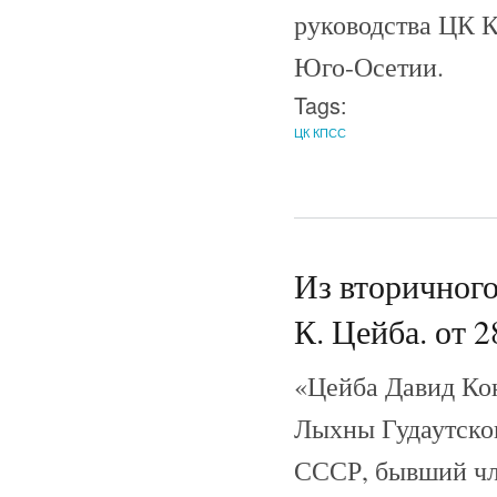
руководства ЦК К
Юго-Осетии.
Tags:
ЦК КПСС
Из вторичного
К. Цейба. от 2
«Цейба Давид Кон
Лыхны Гудаутског
СССР, бывший чле