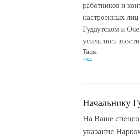
работников и ко
настроенных лиц и
Гудаутском и Оче
усилились злостн
Tags:
НКВД
Начальнику Г
На Ваше спецсоо
указание Нарко