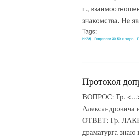
г., взаимоотноше
знакомства. Не я
Tags:
НКВД
Репрессии 30-50-х годов
П
Протокол допр
ВОПРОС: Гр. <..
Александровича и
ОТВЕТ: Гр. ЛАКЕ
драматурга знаю 