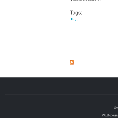
Tags:
НКВД
Страницы
До
WEB-реда