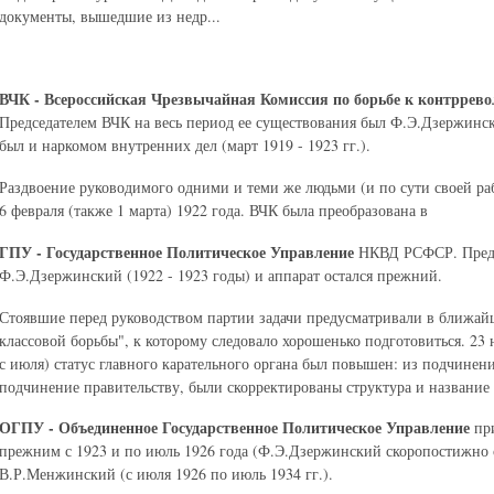
документы, вышедшие из недр...
ВЧК - Всероссийская Чрезвычайная Комиссия по борьбе к контррев
Председателем ВЧК на весь период ее существования был Ф.Э.Дзержинс
был и наркомом внутренних дел (март 1919 - 1923 гг.).
Раздвоение руководимого одними и теми же людьми (и по сути своей ра
6 февраля (также 1 марта) 1922 года. ВЧК была преобразована в
ГПУ - Государственное Политическое Управление
НКВД РСФСР. Предсе
Ф.Э.Дзержинский (1922 - 1923 годы) и аппарат остался прежний.
Стоявшие перед руководством партии задачи предусматривали в ближай
классовой борьбы", к которому следовало хорошенько подготовиться. 23 
с июля) статус главного карательного органа был повышен: из подчинени
подчинение правительству, были скорректированы структура и название 
ОГПУ - Объединенное Государственное Политическое Управление
при
прежним с 1923 и по июль 1926 года (Ф.Э.Дзержинский скоропостижно с
В.Р.Менжинский (с июля 1926 по июль 1934 гг.).