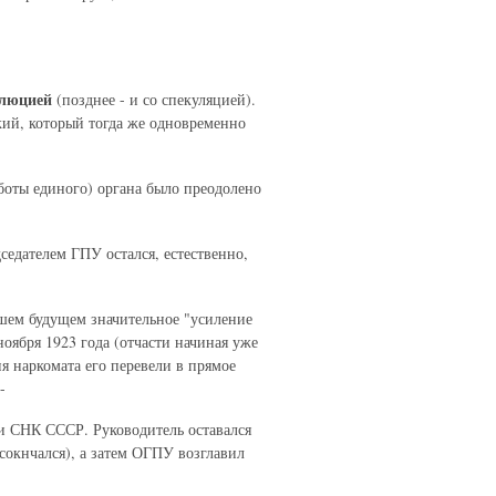
олюцией
(позднее - и со спекуляцией).
кий, который тогда же одновременно
боты единого) органа было преодолено
дателем ГПУ остался, естественно,
шем будущем значительное "усиление
ноября 1923 года (отчасти начиная уже
я наркомата его перевели в прямое
-
 СНК СССР. Руководитель оставался
окнчался), а затем ОГПУ возглавил