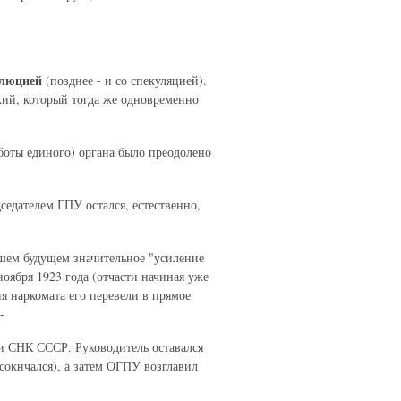
олюцией
(позднее - и со спекуляцией).
кий, который тогда же одновременно
боты единого) органа было преодолено
дателем ГПУ остался, естественно,
шем будущем значительное "усиление
ноября 1923 года (отчасти начиная уже
я наркомата его перевели в прямое
-
 СНК СССР. Руководитель оставался
окнчался), а затем ОГПУ возглавил