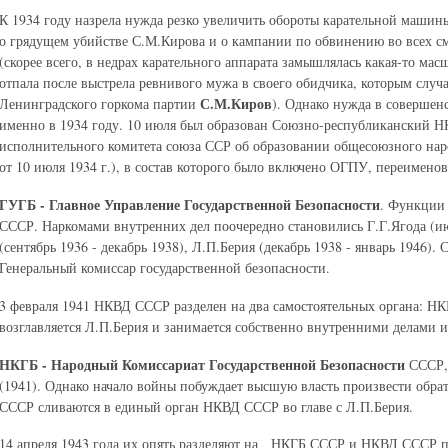
К 1934 году назрела нужда резко увеличить обороты карательной машины
о грядущем убийстве С.М.Кирова и о кампании по обвинению во всех с
(скорее всего, в недрах карательного аппарата замышлялась какая-то ма
отпала после выстрела ревнивого мужа в своего обидчика, которым случа
С.М.Киров
Ленинградского горкома партии
). Однако нужда в совершен
именно в 1934 году. 10 июля был образован Союзно-республиканский Н
исполнительного комитета союза ССР об образовании общесоюзного нар
от 10 июля 1934 г.), в состав которого было включено ОГПУ, переимено
ГУГБ - Главное Управление Государственной Безопасности
. Функции
СССР. Наркомами внутренних дел поочередно становились Г.Г.Ягода (ию
(сентябрь 1936 - декабрь 1938), Л.П.Берия (декабрь 1938 - январь 1946). 
Генеральный комиссар государственной безопасности.
3 февраля 1941 НКВД СССР разделен на два самостоятельных органа: 
возглавляется Л.П.Берия и занимается собственно внутренними делами и
НКГБ - Народный Комиссариат Государственной Безопасности
СССР, 
(1941). Однако начало войны побуждает высшую власть произвести об
СССР сливаются в единый орган НКВД СССР во главе с Л.П.Берия.
14 апреля 1943 года их опять разделяют на НКГБ СССР и НКВД СССР по