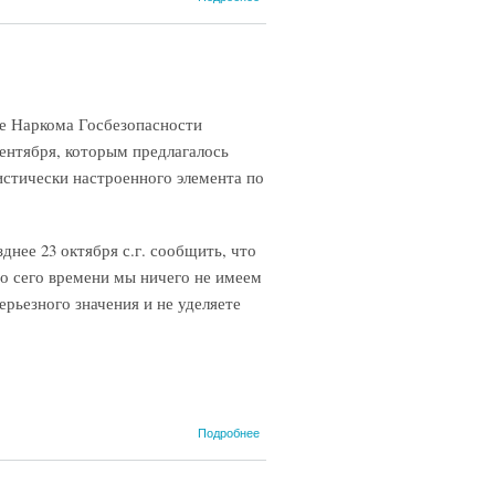
Постановление
бюро
Станиславского
обкома КП(б)У о
диверсии на
нефтепромысле
ие Наркома Госбезопасности
№ 7 в Битково.
14 ноября 1945
сентября, которым предлагалось
г.
истически настроенного элемента по
днее 23 октября с.г. сообщить, что
до сего времени мы ничего не имеем
рьезного значения и не уделяете
о
Подробнее
Начальнику
Гудаутского
РО НКГБ.