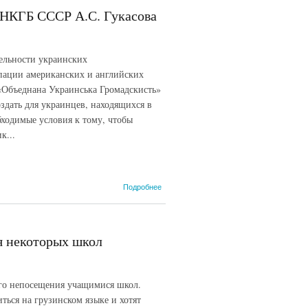
 НКГБ СССР А.С. Гукасова
ельности украинских
пации американских и английских
 «Объеднана Украинська Громадскисть»
здать для украинцев, находящихся в
ходимые условия к тому, чтобы
к...
о
Подробнее
Спецсообщение
начальника 9
Отдела 1
Управления
я некоторых школ
НКГБ СССР
А.С. Гукасова
В.Н. Меркулову
и Б.З.
ого непосещения учащимися школ.
Кобулову...
ться на грузинском языке и хотят