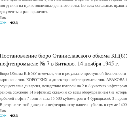
погрузили на приготовленные для этого возы. Во всех остальных правит
документы и распоряжения.
Tags:
ОУН
НКВД
Постановление бюро Станиславского обкома КП(б)
нефтепромысле № 7 в Битково. 14 ноября 1945 г.
Бюро Обкома КП(б)У отмечает, что в результате преступной беспечности
гарнизона тов. КОРОТКИХ и директора нефтепромысла тов. АВАКОВА ба
осуществлена диверсия, вследствие которой на 2 и 6 участках нефтепро
района сожжено 14 нефтяных скважин со всем оборудованием (из которы
добычей нефти 7 тонн и газа 15 500 кубометров и 4 бурящихся), 2 парок
В результате этой диверсии нефтепромыслу нанесен убыток в сумме 1400 
Tags:
ОУН
НКВД