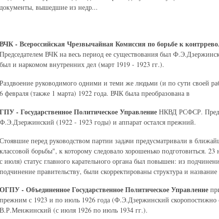
документы, вышедшие из недр...
ВЧК - Всероссийская Чрезвычайная Комиссия по борьбе к контррев
Председателем ВЧК на весь период ее существования был Ф.Э.Дзержинс
был и наркомом внутренних дел (март 1919 - 1923 гг.).
Раздвоение руководимого одними и теми же людьми (и по сути своей ра
6 февраля (также 1 марта) 1922 года. ВЧК была преобразована в
ГПУ - Государственное Политическое Управление
НКВД РСФСР. Предсе
Ф.Э.Дзержинский (1922 - 1923 годы) и аппарат остался прежний.
Стоявшие перед руководством партии задачи предусматривали в ближай
классовой борьбы", к которому следовало хорошенько подготовиться. 23 
с июля) статус главного карательного органа был повышен: из подчинени
подчинение правительству, были скорректированы структура и название 
ОГПУ - Объединенное Государственное Политическое Управление
при
прежним с 1923 и по июль 1926 года (Ф.Э.Дзержинский скоропостижно с
В.Р.Менжинский (с июля 1926 по июль 1934 гг.).