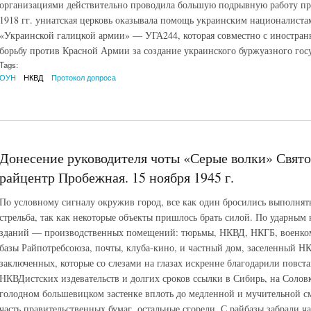
организациями действительно проводила большую подрывную работу про
1918 гг. униатская церковь оказывала помощь украинским националист
«Украинской галицкой армии» — УГА244, которая совместно с иностра
борьбу против Красной Армии за создание украинского буржуазного госу
Tags:
ОУН
НКВД
Протокол допроса
Донесение руководителя чоты «Серые волки» Свято
райцентр Пробежная. 15 ноября 1945 г.
По условному сигналу окружив город, все как один бросились выполнять
стрельба, так как некоторые объекты пришлось брать силой. По ударны
зданий — производственных помещений: тюрьмы, НКВД, НКГБ, военком
базы Райпотребсоюза, почты, клуба-кино, и частный дом, заселенный 
заключенных, которые со слезами на глазах искренне благодарили повста
НКВДистских издевательств и долгих сроков ссылки в Сибирь, на Солов
голодном большевицком застенке вплоть до медленной и мучительной 
часть правительственных бумаг, остальные сгорели. С райбазы забрали ча