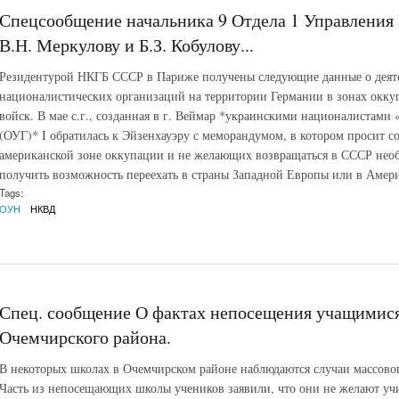
Спецсообщение начальника 9 Отдела 1 Управления
В.Н. Меркулову и Б.З. Кобулову...
Резидентурой НКГБ СССР в Париже получены следующие данные о деят
националистических организаций на территории Германии в зонах окку
войск. В мае с.г., созданная в г. Веймар *украинскими националистами
(ОУГ)* I обратилась к Эйзенхауэру с меморандумом, в котором просит со
американской зоне оккупации и не желающих возвращаться в СССР необ
получить возможность переехать в страны Западной Европы или в Амери
Tags:
ОУН
НКВД
Спец. сообщение О фактах непосещения учащимис
Очемчирского района.
В некоторых школах в Очемчирском районе наблюдаются случаи массов
Часть из непосещающих школы учеников заявили, что они не желают учи