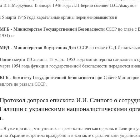
и В.Н.Меркулова. В январе 1946 года Л.П.Берию сменяет В.С.Абакумов
15 марта 1946 года карательные органы переименовываются в
МГБ - Министерство Государственной Безопасности
СССР во главе с 
1951) и
МВД - Министерство Внутренних Дел
СССР во главе с С.Д.Игнатьевым 
После смерти И.Сталина, 15 марта 1953 года министерства сливаются в 
марта 1954 года функции государственной безопасности передаются вно
КГБ - Комитету Государственной Безопасности
при Совете Министров 
вплоть до развала СССР.
Протокол допроса епископа И.И. Слипого о сотрудн
Галиции с украинскими националистическими орга
г.
...Я уже признал, что униатская греко-католическая церковь в Галиции 
и на Украине встретила враждебно и в контакте с различными украинс