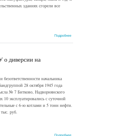
ельственных зданиях сгорели все
о Донесение
Подробнее
руководителя
чоты «Серые
волки»
Святослава о
У о диверсии на
нападении на
райцентр
Пробежная.
15 ноября
 и безответственности начальника
1945 г.
ндгруппой 28 октября 1945 года
мысла № 7 Битково, Надворнянского
х 10 эксплуатировались с суточной
отельные с 6-ю котлами и 5 тонн нефти.
тыс. руб.
о
Подробнее