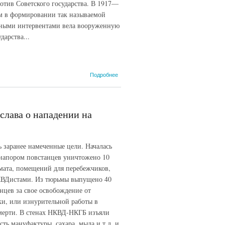
тив Советского государства. В 1917—
ам в формировании так называемой
нными интервентами вела вооруженную
дарства...
о Протокол допроса
Подробнее
епископа И.И.
Слипого о
сотрудничестве
униатской церкви
слава о нападении на
Галиции с
украинскими
националистическими
организациями 15
 заранее намеченные цели. Началась
декабря 1945 г.
м напором повстанцев уничтожено 10
ата, помещений для перебежчиков,
НКВДистами. Из тюрьмы выпущено 40
нцев за свое освобождение от
ки, или изнурительной работы в
смерти. В стенах НКВД-НКГБ изъяли
сть мануфактуры, сахара, мыла и т.д. и