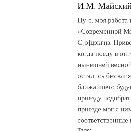
И.М. Майский 
Ну-с, моя работа
«Современной Мон
С[о]цэкгиз. Приве
когда поеду в отп
нынешней весной 
остались без вли
ближайшего буду
приезду подобрат
приезде мог с ни
соответственные 
Tags: