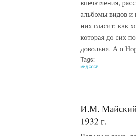
впечатления, ра
альбомы видов и
них гласит: как 
которая до сих п
довольна. А о Нор
Tags:
МИД СССР
И.М. Майский 
1932 г.
Вот мы и дома, до