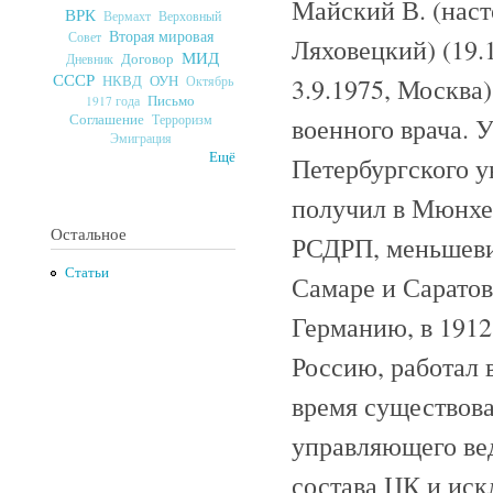
Майский В. (нас
ВРК
Верховный
Вермахт
Вторая мировая
Совет
Ляховецкий) (19.
МИД
Договор
Дневник
СССР
ОУН
3.9.1975, Москва
НКВД
Октябрь
Письмо
1917 года
Соглашение
Терроризм
военного врача. 
Эмиграция
Ещё
Петербургского у
получил в Мюнхен
Остальное
РСДРП, меньшеви
Статьи
Самаре и Саратов
Германию, в 1912
Россию, работал в
время существова
управляющего вед
состава ЦК и ис