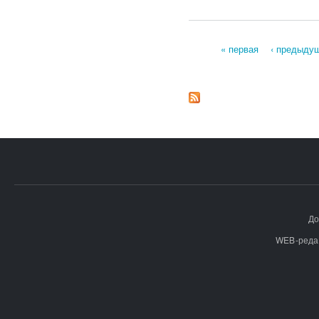
« первая
‹ предыду
Страницы
До
WEB-реда