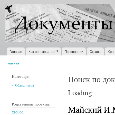
Пер
ос
Документы
Всемирная
со
XX века
история в
Интернете
Главная
Как пользоваться?
Персоналии
Страны
Хрон
Главное меню
Главная
Вы здесь
Навигация
Поиск по до
Облако тэгов
Loading
Родственные проекты:
Майский И.
ХРОНОС