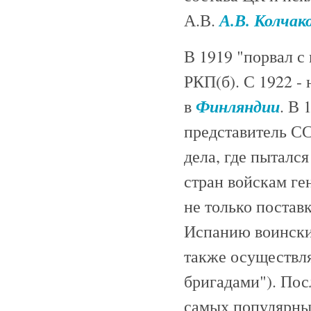
А.В. Колчак
А.В.
В 1919 "порвал с
РКП(б). С 1922 -
Финляндии
в
. В 
представитель СС
дела, где пыталс
стран войскам ге
не только постав
Испанию воинских
также осуществл
бригадами"). Пос
самых популярных