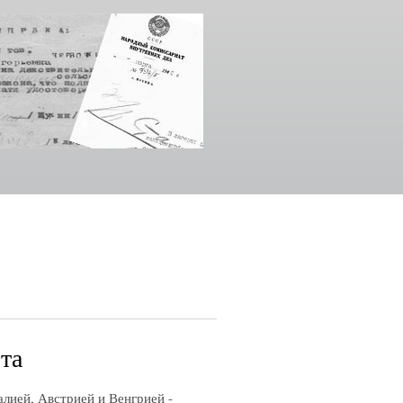
та
ей, Австрией и Венгрией -