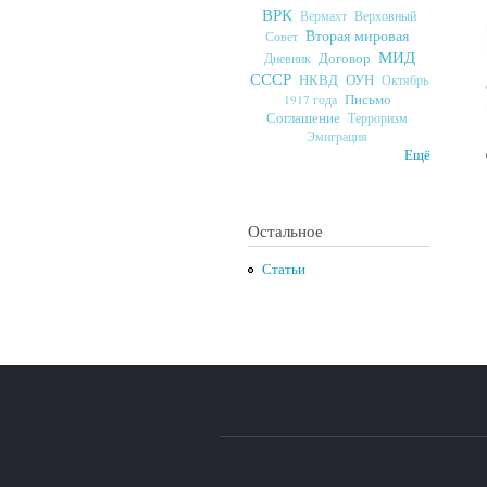
ВРК
Верховный
Вермахт
Вторая мировая
Совет
МИД
Договор
Дневник
СССР
ОУН
НКВД
Октябрь
Письмо
1917 года
Соглашение
Терроризм
Эмиграция
Ещё
Остальное
Статьи