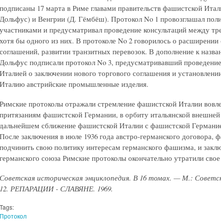
подписаны 17 марта в Риме главами правительств фашистской Итали
Дольфус) и Венгрии (Д. Гёмбёш). Протокол No 1 провозглашал пол
участниками и предусматривал проведение консультаций между тр
хотя бы одного из них. В протоколе No 2 говорилось о расширени
соглашений, развитии транзитных перевозок. В дополнение к назв
Дольфус подписали протокол No 3, предусматривавший проведение
Италией о заключении нового торгового соглашения и установлени
Италию австрийские промышленные изделия.
Римские протоколы отражали стремление фашистской Италии вовл
притязаниям фашистской Германии, в орбиту итальянской внешней
дальнейшем сближение фашистской Италии с фашистской Германие
После заключения в июле 1936 года австро-германского договора,
подчинить свою политику интересам германского фашизма, и заключ
германского союза Римские протоколы окончательно утратили свое 
Советская историческая энциклопедия. В 16 томах. — М.: Советск
12. РЕПАРАЦИИ - СЛАВЯНЕ. 1969.
Tags:
Протокол