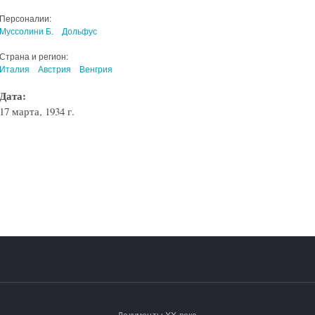
Персоналии:
Муссолини Б.
Дольфус
Страна и регион:
Италия
Австрия
Венгрия
Дата:
17 марта, 1934 г.
Документы XX века