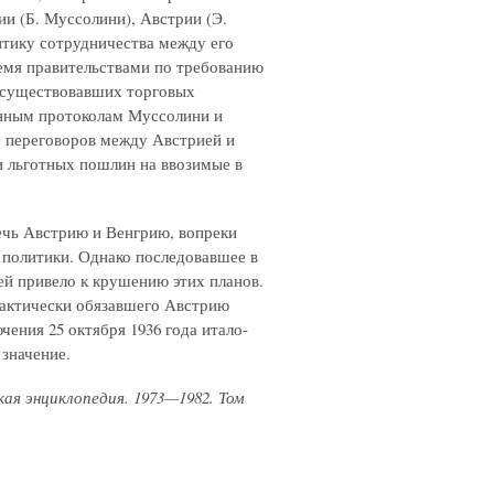
и (Б. Муссолини), Австрии (Э.
итику сотрудничества между его
емя правительствами по требованию
и существовавших торговых
анным протоколам Муссолини и
 переговоров между Австрией и
и льготных пошлин на ввозимые в
ечь Австрию и Венгрию, вопреки
 политики. Однако последовавшее в
й привело к крушению этих планов.
 фактически обязавшего Австрию
ения 25 октября 1936 года итало-
значение.
ая энциклопедия. 1973—1982. Том