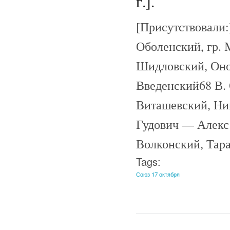
г.].
[Присутствовали:
Оболенский, гр. 
Шидловский, Оно
Введенский68 В. 
Виташевский, Ник
Гудович — Алекс [
Волконский, Тара
Tags:
Союз 17 октября