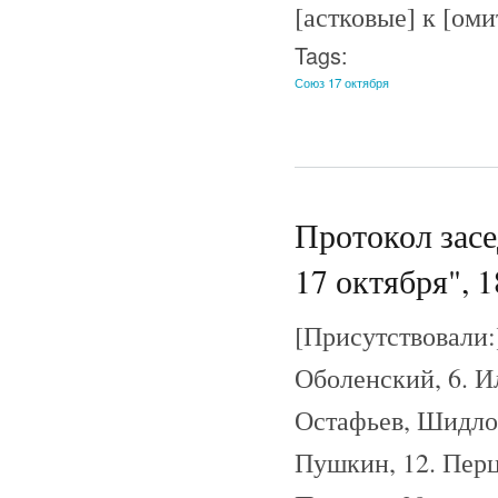
[астковые] к [оми
Tags:
Союз 17 октября
Протокол зас
17 октября", 1
[Присутствовали:]
Оболенский, 6. И
Остафьев, Шидлов
Пушкин, 12. Перц