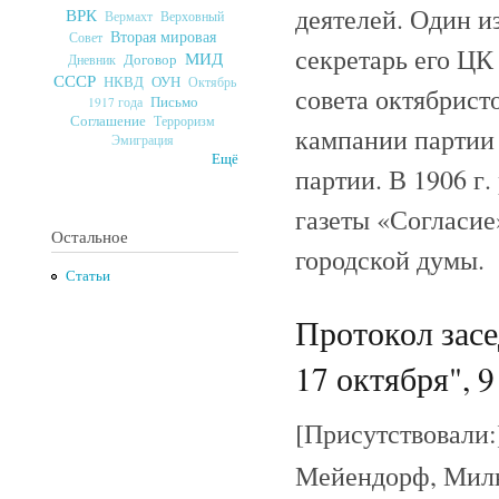
деятелей. Один и
ВРК
Верховный
Вермахт
Вторая мировая
Совет
секретарь его ЦК 
МИД
Договор
Дневник
СССР
ОУН
НКВД
Октябрь
совета октябрист
Письмо
1917 года
Соглашение
Терроризм
кампании партии 
Эмиграция
Ещё
партии. В 1906 г
газеты «Согласие
Остальное
городской думы.
Статьи
Протокол зас
17 октября", 9
[Присутствовали:
Мейендорф, Милют