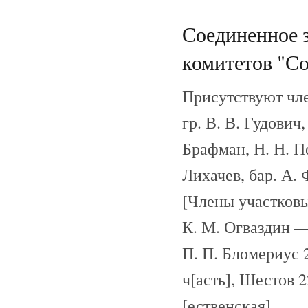
Соединенное з
комитетов "Со
Присутствуют чле
гр. В. В. Гудович,
Брафман, Н. Н. П
Лихачев, бар. А.
[Члены участковы
К. М. Огваздин —
П. П. Бломериус
ч[асть], Шестов 
[ественская]...