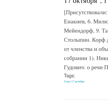
17 октября", 1
[Присутствовали:]
Енакиев, 6. Милю
Мейендорф, 9. Тар
Столыпин. Корф д
от членства и об
собрании 1). Ник
Гудович: о речи П
Tags:
Союз 17 октября