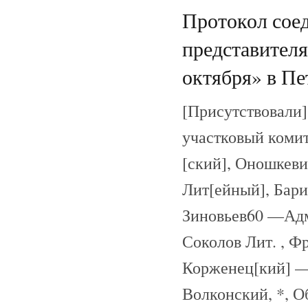
Протокол соед
представител
октября» в Пе
[Присутствовали
участковый комит
[ский], Оношкев
Лит[ейный], Бар
Зиновьев60 —Адми
Соколов Лит. , Ф
Корженец[кий] —
Волконский, *, О