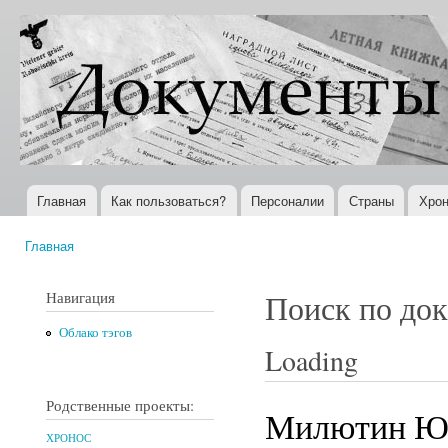
Пер
ос
Документы
Всемирная
со
XX века
история в
Интернете
Главная
Как пользоваться?
Персоналии
Страны
Хрон
Главное меню
Главная
Вы здесь
Навигация
Поиск по до
Облако тэгов
Loading
Родственные проекты:
Милютин Ю
ХРОНОС