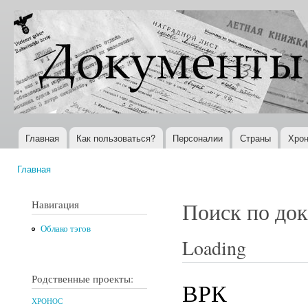
Пер
ос
Документы
Всемирная
со
XX века
история в
Интернете
Главная
Как пользоваться?
Персоналии
Страны
Хрон
Главное меню
Главная
Вы здесь
Навигация
Поиск по до
Облако тэгов
Loading
Родственные проекты:
ВРК
ХРОНОС