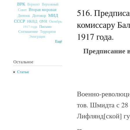
ВРК
Верховный
Вермахт
Вторая мировая
516. Предпис
Совет
МИД
Договор
Дневник
СССР
ОУН
НКВД
комиссару Бал
Октябрь
Письмо
1917 года
Соглашение
Терроризм
1917 года.
Эмиграция
Ещё
Предписание 
Остальное
Статьи
Военно-революци
тов. Шмидта с 28
Лифлянд[ской] гу