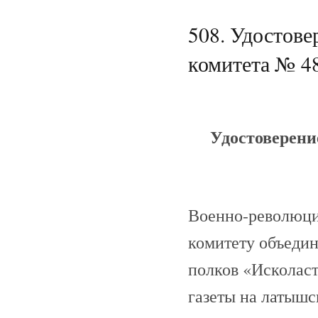
508. Удостов
комитета № 48
Удостоверени
Военно-революци
комитету объедин
полков «Исколаст
газеты на латышс