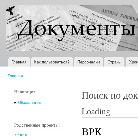
Пер
ос
Документы
Всемирная
со
XX века
история в
Интернете
Главная
Как пользоваться?
Персоналии
Страны
Хрон
Главное меню
Главная
Вы здесь
Навигация
Поиск по до
Облако тэгов
Loading
Родственные проекты:
ВРК
ХРОНОС