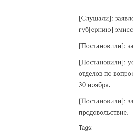
[Слушали]: заявл
губ[ернию] эмисс
[Постановили]: з
[Постановили]: у
отделов по вопро
30 ноября.
[Постановили]: з
продовольствие.
Tags: