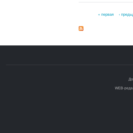
« первая
‹ пред
Страницы
До
WEB-реда