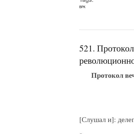
ВРК
521. Протокол
революционног
Протокол ве
[Слушал и]: деле