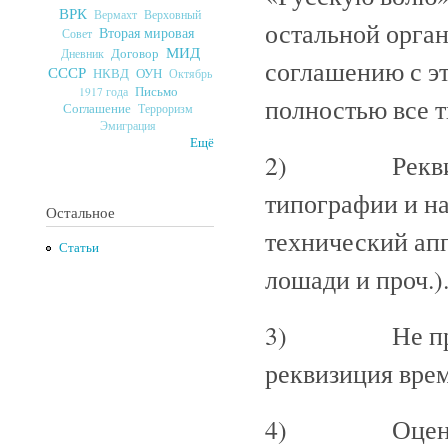
ВРК
Верховный
Вермахт
остальной орган
Вторая мировая
Совет
МИД
Договор
Дневник
соглашению с э
СССР
ОУН
НКВД
Октябрь
Письмо
1917 года
полностью все т
Соглашение
Терроризм
Эмиграция
Ещё
2) Реквизиро
типографии и на
Остальное
технический апп
Статьи
лошади и проч.)
3) Не предреш
реквизиция врем
4) Оценить и