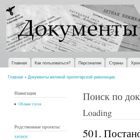
Пер
ос
Документы
Всемирная
со
XX века
история в
Интернете
Главная
Как пользоваться?
Персоналии
Страны
Хрон
Главное меню
Главная
»
Документы великой пролетарской революции.
Вы здесь
Навигация
Поиск по до
Облако тэгов
Loading
Родственные проекты:
501. Постан
ХРОНОС