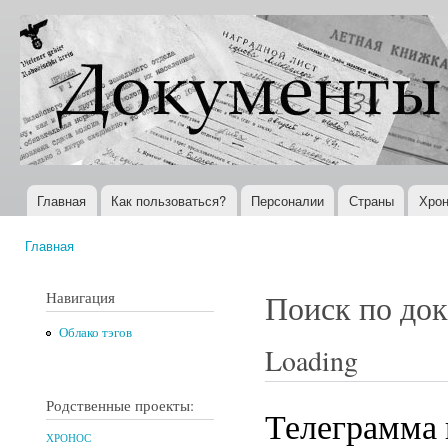
Пер
ос
Документы
Всемирная
со
XX века
история в
Интернете
Главная
Как пользоваться?
Персоналии
Страны
Хрон
Главное меню
Главная
Вы здесь
Навигация
Поиск по до
Облако тэгов
Loading
Родственные проекты:
Телеграмма 
ХРОНОС