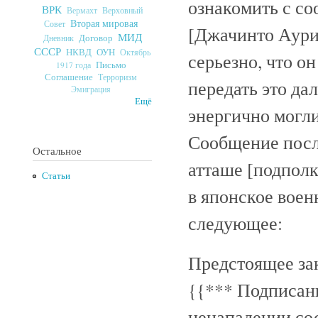
ознакомить с со
ВРК
Верховный
Вермахт
Вторая мировая
Совет
[Джачинто Аурит
МИД
Договор
Дневник
СССР
ОУН
НКВД
Октябрь
серьезно, что о
Письмо
1917 года
Соглашение
Терроризм
передать это да
Эмиграция
Ещё
энергично могли
Сообщение посл
Остальное
атташе [подполк
Статьи
в японское воен
следующее:
Предстоящее за
{{*** Подписани
ненападении сос