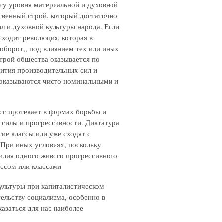
 уровня материальной и духовной
твенный строй, который достаточно
л и духовной культуры народа. Если
сходит революция, которая в
аоборот,, под влиянием тех или иных
строй общества оказывается по
вития производительных сил и
я оказываются чисто номинальными и
 протекает в формах борьбы и
 силы и прогрессивности. Диктатура
гие классы или уже сходят с
. При иных условиях, поскольку
силия одного живого прогрессивного
ассом или классами
ьтуры при капиталистическом
ельству социализма, особенно в
казаться для нас наиболее