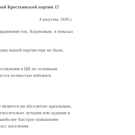
овой Крестьянской партии
12
4 августа 1930 г.
равления тов. Аграновым, я показал
рмы нашей партии еще не было,
дставления в ЦК по основным
астся полностью избежать
является ни абсолютно идеальным,
относительно лучшим или худшим в
е наиболее быстрое повышение
асс населения.