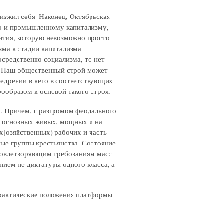
изжил себя. Наконец, Октябрьская
но и промышленному капитализму,
ития, которую невозможно просто
зма к стадии капитализма
осредственно социализма, то нет
а. Наш общественный строй может
недрении в него в соответствующих
рообразом и основой такого строя.
Причем, с разгромом феодального
а основных живых, мощных и на
х[озяйственных) рабочих и часть
ные группы крестьянства. Состояние
удовлетворяющим требованиям масс
ием не диктатуры одного класса, а
рактические положения платформы