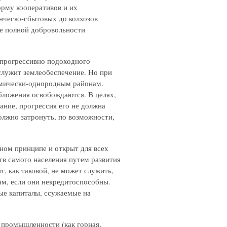
орму кооперативов и их
енческо-сбытовых до колхозов
ве полной добровольности
рогрессивно подоходного
служит землеобеспечение. Но при
омически-однородным районам.
бложения освобождаются. В целях,
ание, прогрессия его не должна
олжно затронуть, по возможности,
ом принципе и открыт для всех
тв самого населения путем развития
т, как таковой, не может служить,
ам, если они некредитоспособны.
ые капиталы, ссужаемые на
ромышленности (как горная,