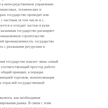
ся в непосредственном управлении
финансовых, технических и
орых государство проводит или
с частным (в том числе и c.
ется и отходит частью в руки
о сказанным государство расширяет
промышленном строительстве.
лей промышленности, государство
ть с реальными ресурсами и
я государство влагает лишь самый
ь соответствующий простор работе
к общий принцип, в порядке
 внешней торговли, монополизация
 отраслей государственной
алюты, как необходимая
ирования рынка. В связи с этим