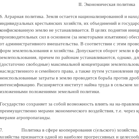
II. Экономическая политика
6. Аграрная политика. Земля остается национализированной и нахо
индивидуальных крестьянских хозяйств, их объединений и государс
конфискованную землю не устанавливается. В целях поднятия иниц
производительных сил в основном (за некоторыми изъятиями) обес
от административного вмешательства. В соответствии с этим про
форм землепользования и хозяйства. Допускается оборот земли в ф
землепользования, причем по районам устанавливаются, однако, д
(достаточно свободные) максимальной концентрации землепользов
наследственного и семейного права, а также путем установления п
неиспользованные затраты в землю проводится борьба против дроб
интенсификацию. Расширяется институт найма труда в сельском хоз
изложенными положениями земельной политики.
Государство сохраняет за собой возможность влиять на на-правлени
преимущественно мерами экономического воздействия, т.е. через кр
мерами агропропаганды.
7. Политика в сфере кооперирования с(ельского) хозяйства. К
хозяйства признается одной из наиболее прогрессивных и целесоо