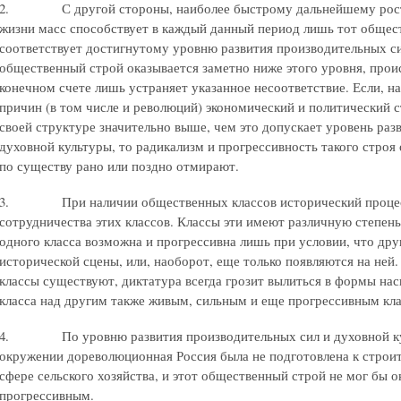
2. С другой стороны, наиболее быстрому дальнейшему росту
жизни масс способствует в каждый данный период лишь тот общес
соответствует достигнутому уровню развития производительных си
общественный строй оказывается заметно ниже этого уровня, прои
конечном счете лишь устраняет указанное несоответствие. Если, н
причин (в том числе и революций) экономический и политический 
своей структуре значительно выше, чем это допускает уровень раз
духовной культуры, то радикализм и прогрессивность такого стро
по существу рано или поздно отмирают.
3. При наличии общественных классов исторический процесс
сотрудничества этих классов. Классы эти имеют различную степень
одного класса возможна и прогрессивна лишь при условии, что дру
исторической сцены, или, наоборот, еще только появляются на ней
классы существуют, диктатура всегда грозит вылиться в формы на
класса над другим также живым, сильным и еще прогрессивным кл
4. По уровню развития производительных сил и духовной кул
окружении дореволюционная Россия была не подготовлена к строит
сфере сельского хозяйства, и этот общественный строй не мог бы о
прогрессивным.