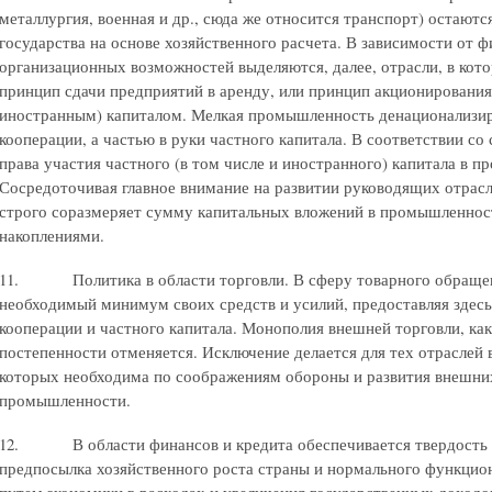
металлургия, военная и др., сюда же относится транспорт) остают
государства на основе хозяйственного расчета. В зависимости от 
организационных возможностей выделяются, далее, отрасли, в кот
принцип сдачи предприятий в аренду, или принцип акционирования 
иностранным) капиталом. Мелкая промышленность денационализиру
кооперации, а частью в руки частного капитала. В соответствии с
права участия частного (в том числе и иностранного) капитала в 
Сосредоточивая главное внимание на развитии руководящих отрас
строго соразмеряет сумму капитальных вложений в промышленнос
накоплениями.
11. Политика в области торговли. В сферу товарного обращени
необходимый минимум своих средств и усилий, предоставляя здес
кооперации и частного капитала. Монополия внешней торговли, ка
постепенности отменяется. Исключение делается для тех отраслей
которых необходима по соображениям обороны и развития внешних
промышленности.
12. В области финансов и кредита обеспечивается твердость в
предпосылка хозяйственного роста страны и нормального функцион