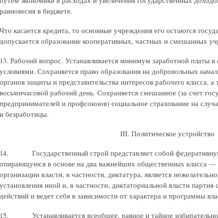
путем экономики в расходах и увеличения государственных доходо
равновесия в бюджете.
Что касается кредита, то основные учреждения его остаются госу
допускается образование кооперативных, частных и смешанных 
13. Рабочий вопрос. Устанавливается минимум заработной платы в
условиями. Сохраняется право образования на добровольных начал
органов защиты и представительства интересов рабочего класса, а 
восьмичасовой рабочий день. Сохраняется смешанное (за счет гос
предпринимателей и профсоюзов) социальное страхование на случа
и безработицы.
III. Политическое устройство
14. Государственный строй представляет собой федеративную
опирающуюся в основе на два важнейших общественных класса — 
организации власти, в частности, диктатура, является нежелательн
установления иной и, в частности, диктаториальной власти партия
действий и ведет себя в зависимости от характера и программы вла
15. Устанавливается всеобщее, равное и тайное избирательное