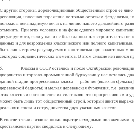
С другой стороны, дореволюционный общественный строй ее явно 
революция, нанесшая поражение не только остаткам феодализма, 
положила неизгладимую печать на линию нашего дальнейшего разв
отменить. При этих условиях и на фоне сдвигов мирового капитали
регулируемого, если у нас и не было данных для строительства неп
данных и для возрождения классического или полного капитализм
быть лишь строем регулируемого капитализма при значительном в
секторах социалистических элементов. В этом смысле нэп явился п
5. Классы в СССР остались и после Октябрьской революции. 
дворянства и торгово-промышленной буржуазии у нас остались дв
данной стадии прогрессивных класса — рабочие (включая с[ельско]
деревенской бедноты) и мелкая деревенская буржуазия, т.е. различ
этих классов и соотношение их сил таково, что прогрессивным и 
может быть лишь тот общественный строй, который явится выражен
реального союза и сотрудничества двух указанных классов.
В соответствии с изложенными вкратце исходными положениями п
крестьянской партии сводились к следующему.