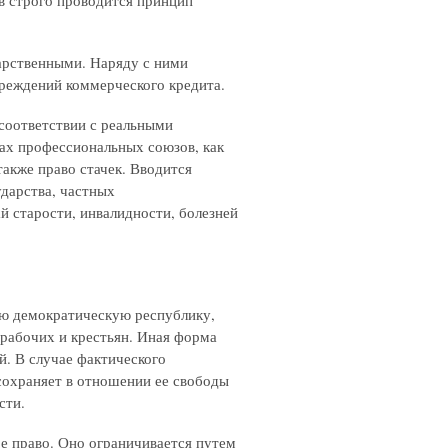
в строго проводится принцип
дарственными. Наряду с ними
учреждений коммерческого кредита.
 соответствии с реальными
ах профессиональных союзов, как
также право стачек. Вводится
ударства, частных
й старости, инвалидности, болезней
 демократическую республику,
рабочих и крестьян. Иная форма
ой. В случае фактического
 сохраняет в отношении ее свободы
сти.
 право. Оно ограничивается путем