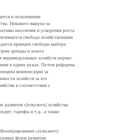
дится в пользовании
тва. Никакого выкупа за
иативы населения и ускорения роста
печивается свобода хозяйствования
водится принцип свободы выбора
орме аренды и залога
ля индивидуальных хозяйств нормы
ания в одних руках. Путем реформы
ринципа компенсации за
имости хозяйств за его
яйстве в соответствии с
е развития с[ельского] хозяйства
едит, тарифы и т.д., а также
ооперирование с(ельского)
бразных форм развития