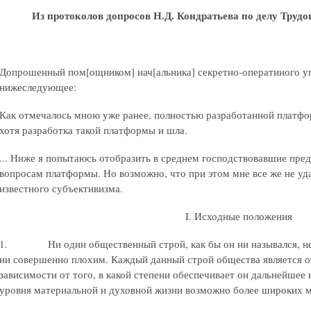
Из протоколов допросов Н.Д. Кондратьева по делу Труд
Допрошенный пом[ощником] нач[альника] секретно-оператиного уп
нижеследующее:
Как отмечалось мною уже ранее, полностью разработанной платфо
хотя разработка такой платформы и шла.
... Ниже я попытаюсь отобразить в среднем господствовавшие пре
вопросам платформы. Но возможно, что при этом мне все же не уд
известного субъективизма.
I. Исходные положения
1. Ни один общественный строй, как бы он ни назывался, не 
ни совершенно плохим. Каждый данный строй общества является 
зависимости от того, в какой степени обеспечивает он дальнейше
уровня материальной и духовной жизни возможно более широких м