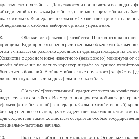
крестьянского хозяйства. Допускаются и поощряются все виды и ф
объединений в с|ельском]хозяйстве, начиная от простейших снабж
включительно. Кооперация в сельском! хозяйстве строится на осно
объединения и свободы выборов органов управления.
8. Обложение с[ельского] хозяйства. Проводится на основе п
принципа. Ради простоты непосредственным объектом обложения 
этом учитывается различие доходности единицы площади по экон
Хозяйства с доходом ниже известного (невысокого) минимума от о
чтобы обложение не носило характер штрафа за лучшее хозяйствов
быть очень большой. В общем обложение с[ельского] хоз[яйства] д
лишь рентную часть доходов с[ельского] хозяйства.
9. С[ельско]х[озяйственный] кредит строится на хозяйственн
видов сельских хозяйств. Всемерно поощряется мобилизация средс
с[ельско]х[озяйственной] кооперации. Сельскохозяйственный) креди
без нарушения его основ, целям содействия маломощным хозяйств
Для содействия таким хозяйствам создаются особые государственн
специально-льготных началах.
10. Политика в области промышленности. Основные отрасли п