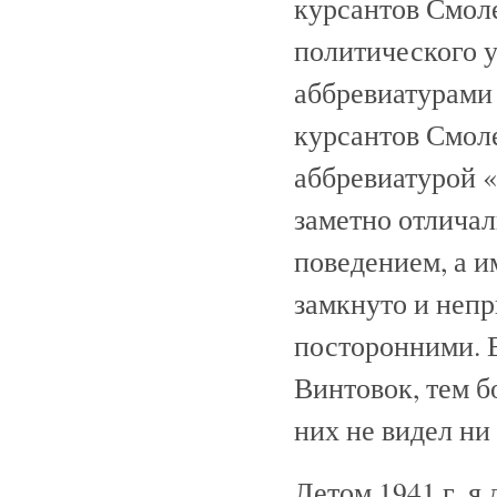
курсантов Смоле
политического 
аббревиатурами
курсантов Смол
аббревиатурой 
заметно отлича
поведением, а и
замкнуто и непр
посторонними. 
Винтовок, тем б
них не видел ни 
Летом 1941 г. я