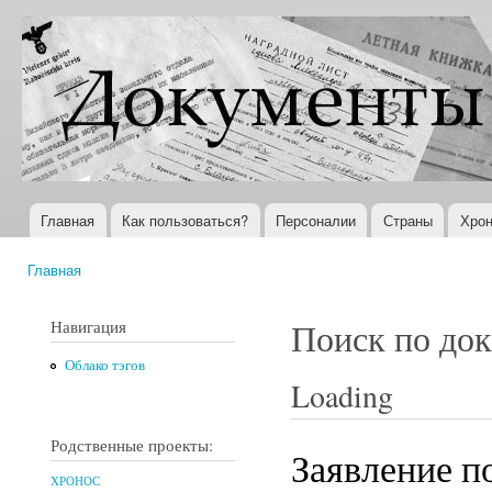
Пер
ос
Документы
Всемирная
со
XX века
история в
Интернете
Главная
Как пользоваться?
Персоналии
Страны
Хрон
Главное меню
Главная
Вы здесь
Навигация
Поиск по до
Облако тэгов
Loading
Родственные проекты:
Заявление п
ХРОНОС