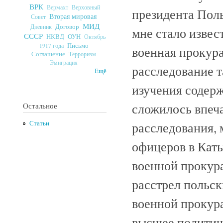
ВРК
Верховный
Вермахт
президента Пол
Вторая мировая
Совет
МИД
Договор
Дневник
мне стало извест
СССР
ОУН
НКВД
Октябрь
Письмо
1917 года
военная прокур
Соглашение
Терроризм
Эмиграция
расследование т
Ещё
изучения содер
сложилось впеча
Остальное
расследования,
Статьи
офицеров в Кат
военной прокура
расстрел польс
военной прокур
высшее политич