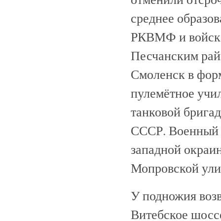
среднее образов
РКВМФ и войска
Песчанским райв
Смоленск в фор
пулемётное учи
танковой бригад
СССР. Военный 
западной окраи
Мопровской ули
У подножия воз
Витебское шосс