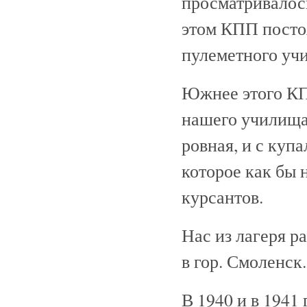
просматривалось
этом КПП посто
пулеметного уч
Южнее этого КП
нашего училища
ровная, и с куп
которое как бы
курсантов.
Нас из лагеря р
в гор. Смоленск.
В 1940 и в 1941 