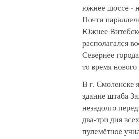
южнее шоссе - н
Почти параллел
Южнее Витебско
располагался во
Севернее города
то время новог
В г. Смоленске 
здание штаба За
незадолго перед
два-три дня все
пулемётное учи