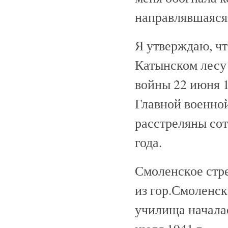
направлявшаяся 
Я утверждаю, ч
Катынском лесу
войны 22 июня 
Главной военной
расстреляны со
года.
Смоленское стр
из гор.Смоленск
училища началас