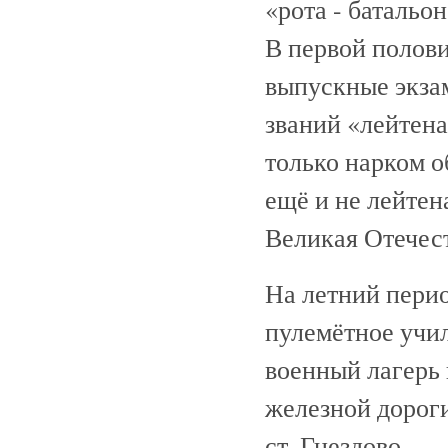
«рота - батальо
В первой полови
выпускные экза
званий «лейтена
только нарком 
ещё и не лейтен
Великая Отечес
На летний пери
пулемётное учил
военный лагерь
железной дорог
ст. Гнездово.