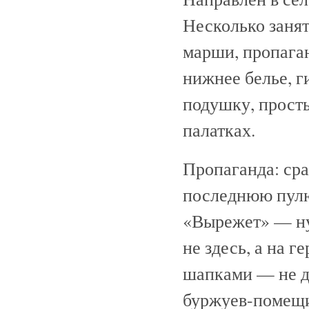
Несколько занят
марши, пропага
нижнее белье, г
подушку, просты
палатках.
Пропаганда: сра
последнюю пулю с
«Вырежет» — ну
не здесь, а на 
шапками — не да
буржуев-помещи