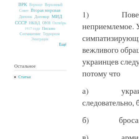
ВРК
Верховный
Вермахт
Вторая мировая
Совет
1) Поведение
МИД
Договор
Дневник
СССР
ОУН
НКВД
Октябрь
неприемлемое. 
Письмо
1917 года
Соглашение
Терроризм
симпатизирующие
Эмиграция
Ещё
вежливого обращ
украинцев следу
Остальное
потому что
Статьи
а) украинцы 
следовательно, б
б) бросают ор
в) армия и кр