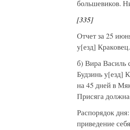
большевиков. Ни
[335]
Отчет за 25 июн
у[езд] Краковец.
б) Вира Василь 
Будзинь у[езд] 
на 45 дней в Мя
Присяга должна 
Распорядок дня:
приведение себя