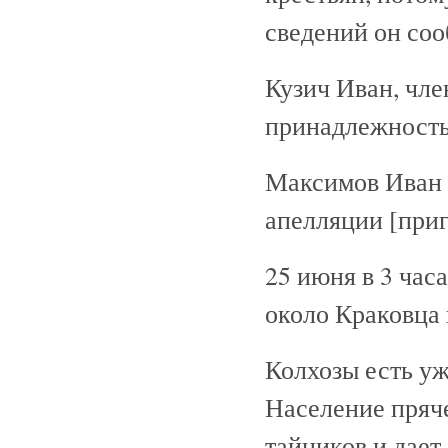
сведений он соо
Кузич Иван, чл
принадлежность 
Максимов Иван п
апелляции [приг
25 июня в 3 час
около Краковца 
Колхозы есть уж
Население пряче
тайников и дает