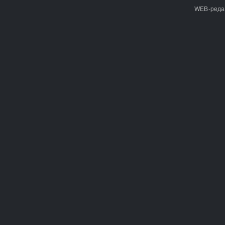
WEB-реда