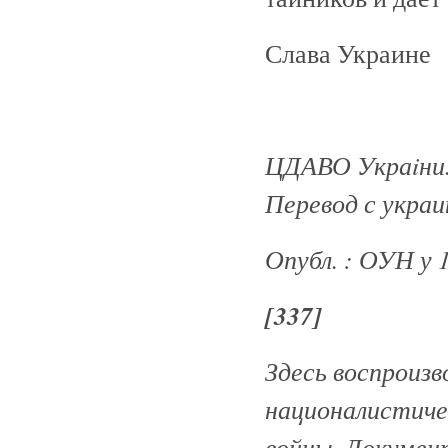
Слава Украине
ЦДАВО Укра
iни
Перевод с украи
Опубл. : ОУН у 
[337]
Здесь воспроизв
националистиче
войны. Документ