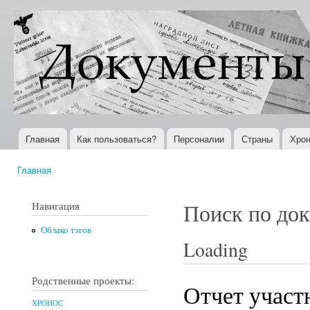
Пер
ос
Документы
Всемирная
со
XX века
история в
Интернете
Главная
Как пользоваться?
Персоналии
Страны
Хрон
Главное меню
Главная
Вы здесь
Навигация
Поиск по до
Облако тэгов
Loading
Родственные проекты:
Отчет участ
ХРОНОС