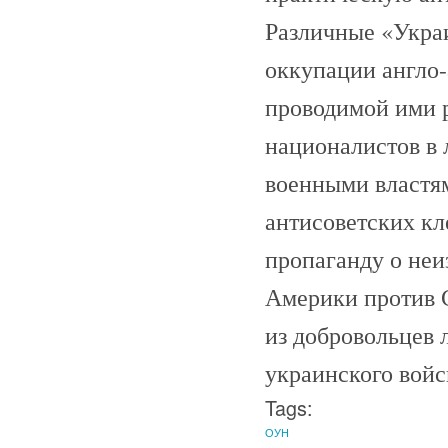
Различные «Укра
оккупации англо-
проводимой ими р
националистов в 
военными властя
антисоветских к
пропаганду о неи
Америки против 
из добровольцев 
украинского войс
Tags:
ОУН