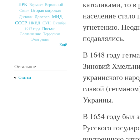
католиками, то в
ВРК
Верховный
Вермахт
Вторая мировая
Совет
население стало 
МИД
Договор
Дневник
СССР
ОУН
НКВД
Октябрь
угнетению. Неод
Письмо
1917 года
Соглашение
Терроризм
подавлялись.
Эмиграция
Ещё
В 1648 году гетм
Зиновий Хмельни
Остальное
украинского наро
Статьи
главой (гетманом
Украины.
В 1654 году был 
Русского государ
внутреннюю авто