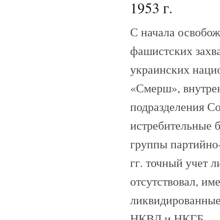
1953 г.
С начала освобож
фашистских захва
украинских наци
«Смерш», внутре
подразделения Со
истребительные 
группы партийно-с
гг. точный учет 
отсутствовал, име
ликвидированные
НКВД и НКГБ...