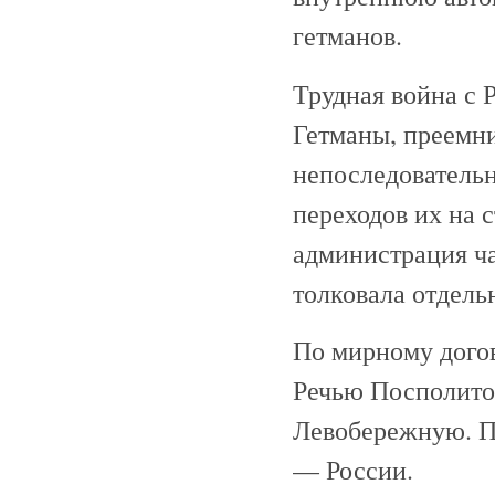
гетманов.
Трудная война с 
Гетманы, преемни
непоследовательн
переходов их на 
администрация ча
толковала отдельн
По мирному догов
Речью Посполито
Левобережную. Пе
— России.