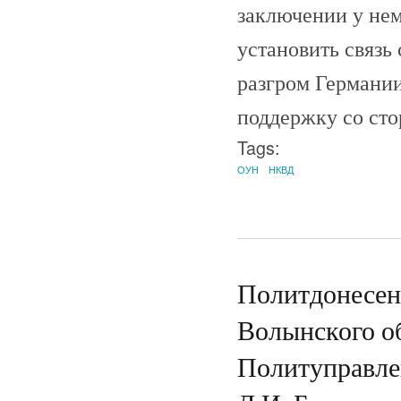
заключении у не
установить связь
разгром Германи
поддержку со сто
Tags:
ОУН
НКВД
Политдонесен
Волынского о
Политуправле