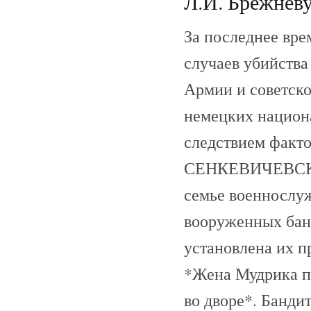
Л.И. Брежневу.
За последнее вре
случаев убийств
Армии и советско
немецких национ
следствием факто
СЕНКЕВИЧЕВСКИЙ 
семье военнослу
вооруженных бан
установлена их п
*Жена Мудрика п
во дворе*. Банди