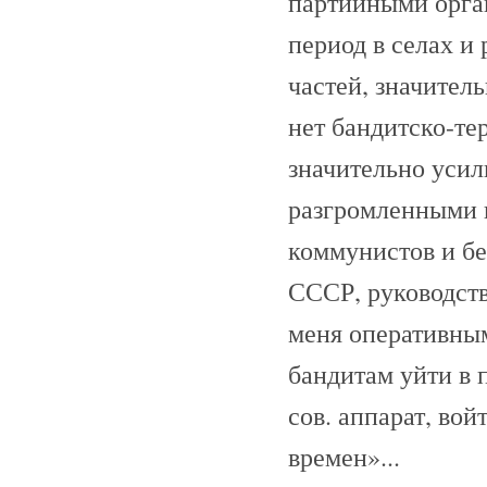
партийными орган
период в селах и
частей, значител
нет бандитско-те
значительно усил
разгромленными в
коммунистов и б
СССР, руководст
меня оперативным
бандитам уйти в 
сов. аппарат, во
времен»...