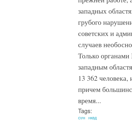
западных област
грубого нарушени
советских и адми
случаев необосн
Только органами 
западным областя
13 362 человека,
причем большинс
время...
Tags:
ОУН
НКВД