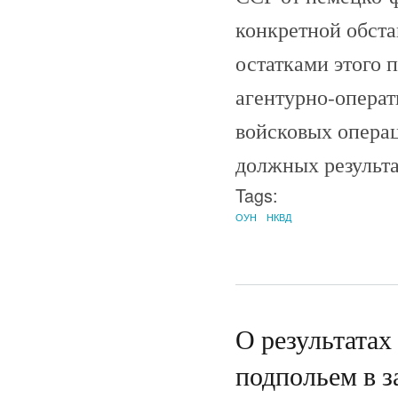
конкретной обста
остатками этого
агентурно-опера
войсковых операци
должных результат
Tags:
ОУН
НКВД
О результатах
подпольем в з