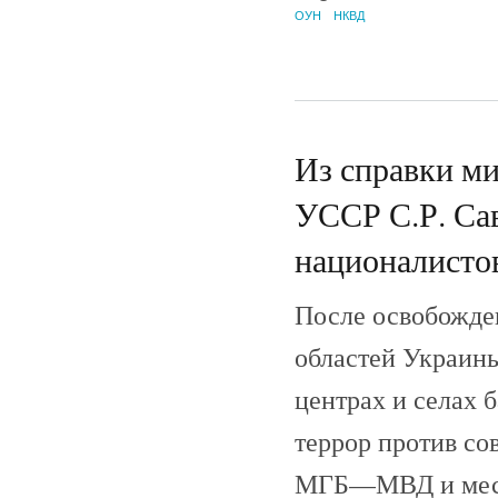
ОУН
НКВД
Из справки ми
УССР С.Р. Са
националистов
После освобожде
областей Украины
центрах и селах
террор против со
МГБ—МВД и местн