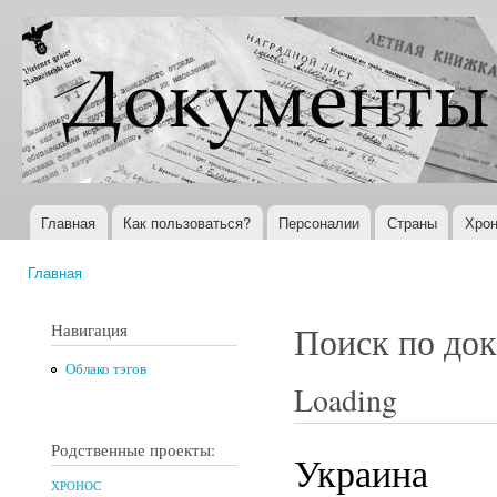
Пер
ос
Документы
Всемирная
со
XX века
история в
Интернете
Главная
Как пользоваться?
Персоналии
Страны
Хрон
Главное меню
Главная
Вы здесь
Навигация
Поиск по до
Облако тэгов
Loading
Родственные проекты:
Украина
ХРОНОС