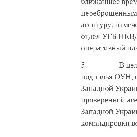
ближайшее врем
переброшенным
агентуру, намеч
отдел УГБ НКВД
оперативный пл
5. В целях пе
подполья ОУН, 
Западной Украин
проверенной аг
Западной Украи
командировки во