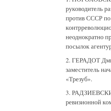
руководитель р
против СССР по
контрреволюцион
неоднократно п
посылок агенту
2. ГЕРАДОТ Дми
заместитель на
«Трезуб».
3. РАДЗИЕВСКИЙ
ревизионной ко