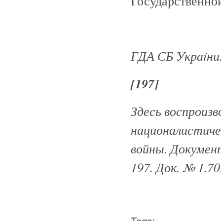
Государственной
ГДА СБ Укра
iни
[197]
Здесь воспроизв
националистиче
войны. Документ
197. Док. № 1.70
Tags: