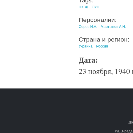
НКВД
ОУН
Персоналии:
Серов И.А.
Мартынов А.Н.
Страна и регион:
Украина
Россия
Дата:
23 ноября, 1940 
До
WEB-реда