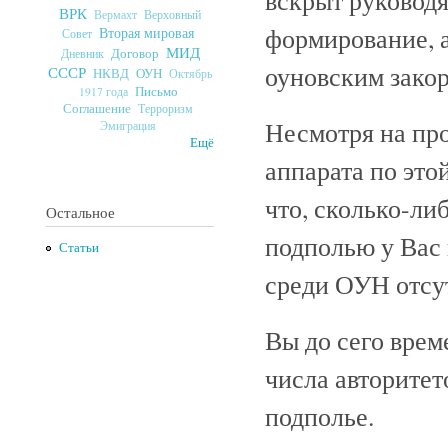
ВРК
Верховный
Вермахт
формирование, а
Вторая мировая
Совет
МИД
Договор
Дневник
оуновским зако
СССР
ОУН
НКВД
Октябрь
Письмо
1917 года
Соглашение
Терроризм
Несмотря на пр
Эмиграция
Ещё
аппарата по это
что, сколько-ли
Остальное
подполью у Вас 
Статьи
среди ОУН отсут
Вы до сего врем
числа авторитет
подполье.