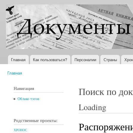
Пер
ос
Документы
Всемирная
со
XX века
история в
Интернете
Главная
Как пользоваться?
Персоналии
Страны
Хрон
Главное меню
Главная
Вы здесь
Навигация
Поиск по до
Облако тэгов
Loading
Родственные проекты:
Распоряжени
ХРОНОС