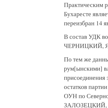
Практическим р
Бухаресте являе
переизбран 14 я
В состав УДК в
ЧЕРНИЦКИЙ, Я
По тем же данны
рум[ынскими] в
присоединения 
остатков партии
ОУН по Северно
ЗАЛОЗЕЦКИЙ, 