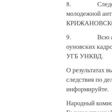
8. Следствен
молодежной ант
КРИЖАНОВСКОГО
9. Всю агент
оуновских кадро
УГБ УНКВД.
О результатах в
следствия по д
информируйте.
Народный комис