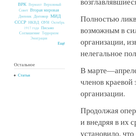
возглавлявшиеся
ВРК
Верховный
Вермахт
Вторая мировая
Совет
МИД
Полностью ликв
Договор
Дневник
СССР
ОУН
НКВД
Октябрь
возможным в сил
Письмо
1917 года
Соглашение
Терроризм
Эмиграция
организации, из
Ещё
нелегальное пол
Остальное
В марте—апреле
Статьи
членов краевой 
организации.
Продолжая опер
и внедряя в их 
установило, что 