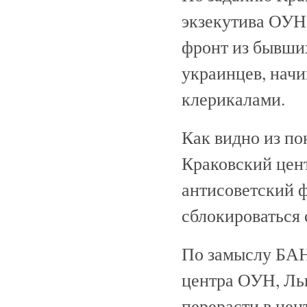
экзекутива ОУН
фронт из бывши
украинцев, начи
клерикалами.
Как видно из 
Краковский цен
антисоветский ф
сблокироваться
По замыслу БАН
центра ОУН, Льв
перерасти в цен