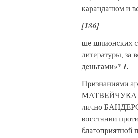
карандашом и в
[186]
ше шпионских с
литературы, за 
I
деньгами»*
.
Признаниями 
МАТВЕЙЧУКА и 
лично БАНДЕРОЙ
восстании прот
благоприятной п