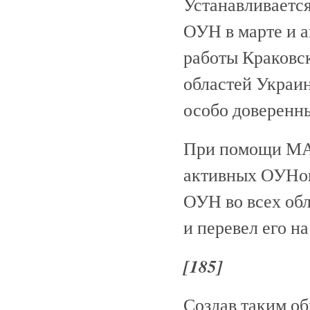
Устанавливается
ОУН в марте и а
работы Краковс
областей Украи
особо доверенн
При помощи М
активных ОУНо
ОУН во всех обл
и перевел его н
[185]
Создав таким о