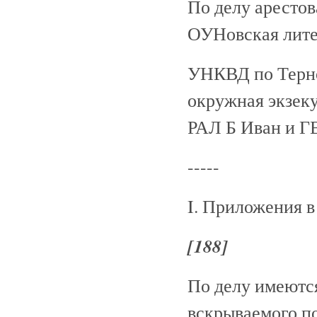
По делу арестов
ОУНовская лите
УНКВД по Терно
окружная экзеку
РАЛ Б Иван и Г
-----
I. Приложения в
[188]
По делу имеютс
вскрываемого п