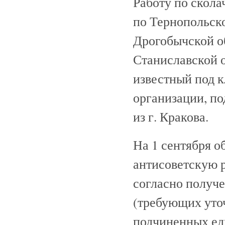
Работу по скол
по Тернопольск
Дрогобычской о
Станиславской 
известный под к
организации, п
из г. Кракова.
На 1 сентября 
антисоветскую р
согласно получ
(требующих уточ
подчиненных ед