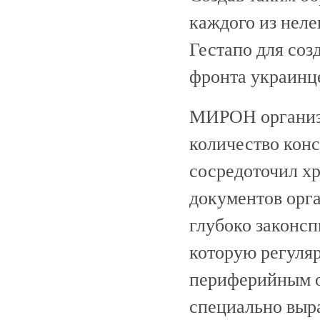
каждого из неле
Гестапо для соз
фронта украинц
МИРОН организо
количество конс
сосредоточил х
документов орга
глубоко законсп
которую регуля
периферийным о
специально выр