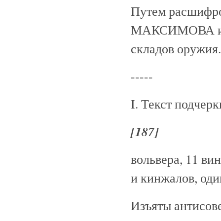
Путем расшифро
МАКСИМОВА и Г
складов оружия.
-----
I. Текст подчер
[187]
вольвера, 11 ви
и кинжалов, оди
Изъяты антисове