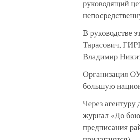
руководящий це
непосредственн
В руководстве э
Тарасович, ГИР
Владимир Никит
Организация ОУН
большую национ
Через агентуру
журнал «До бою
предписания ра
прилагаются).