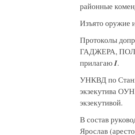
районные комен
Изъято оружие 
Протоколы доп
ГАДЖЕРА, ПО
I
прилагаю
.
УНКВД по Стани
экзекутива ОУН,
экзекутивой.
В состав руково
Ярослав (арест