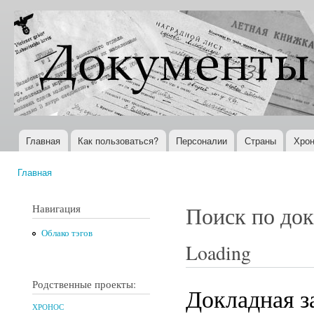
Пер
ос
Документы
Всемирная
со
XX века
история в
Интернете
Главная
Как пользоваться?
Персоналии
Страны
Хрон
Главное меню
Главная
Вы здесь
Навигация
Поиск по до
Облако тэгов
Loading
Родственные проекты:
Докладная з
ХРОНОС