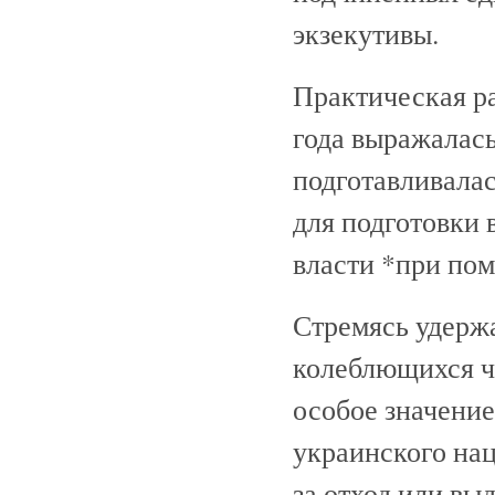
экзекутивы.
Практическая р
года выражалась
подготавливалас
для подготовки 
власти *при по
Стремясь удерж
колеблющихся чл
особое значение
украинского на
за отход или вы