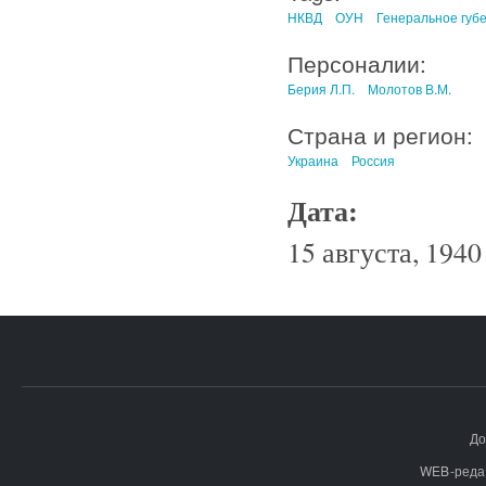
НКВД
ОУН
Генеральное губ
Персоналии:
Берия Л.П.
Молотов В.М.
Страна и регион:
Украина
Россия
Дата:
15 августа, 1940 
До
WEB-реда