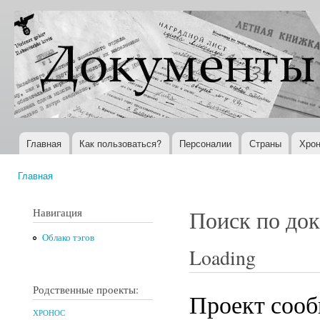
Пер
ос
Документы
Всемирная
со
XX века
история в
Интернете
Главная
Как пользоваться?
Персоналии
Страны
Хрон
Главное меню
Главная
Вы здесь
Навигация
Поиск по до
Облако тэгов
Loading
Родственные проекты:
Проект сооб
ХРОНОС