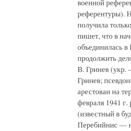
военной референ
референтуры). Н
получила только
пишет, что в на
объединилась в
продолжить дел
В. Гринев (укр.
Гринев; псевдон
арестован на т
февраля 1941 г.
(известный в б
Перебийнис — н