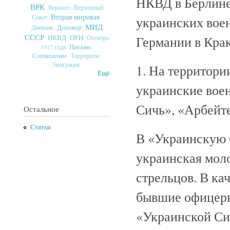
НКВД в Берлине
ВРК
Верховный
Вермахт
Вторая мировая
Совет
украинских вое
МИД
Договор
Дневник
СССР
Германии в Крак
ОУН
НКВД
Октябрь
Письмо
1917 года
Соглашение
Терроризм
Эмиграция
1. На территори
Ещё
украинские вое
Сичь», «Арбейт
Остальное
Статьи
В «Украинскую С
украинская мол
стрельцов. В ка
бывшие офицеры
«Украинской Си