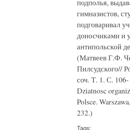
подполья, выда
гимназистов, ст
подговаривал у
доносчиками и 
антипольской д
(Матвеев Г.Ф. 
Пилсудского// Ро
соч. Т. 1. С. 106
Dziatnosc organiz
Polsce. Warszawa
232.)
Tags: