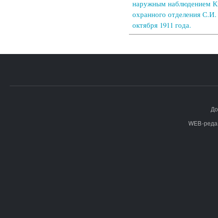
наружным наблюдением К
охранного отделения С.И.
октября 1911 года.
До
WEB-реда