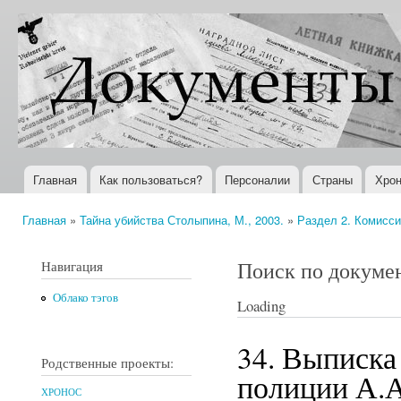
Пер
ос
Документы
Всемирная
со
XX века
история в
Интернете
Главная
Как пользоваться?
Персоналии
Страны
Хрон
Главное меню
Главная
»
Тайна убийства Столыпина, М., 2003.
»
Раздел 2. Комисси
Вы здесь
Поиск по докуме
Навигация
Облако тэгов
Loading
34. Выписка
Родственные проекты:
полиции А.А
ХРОНОС