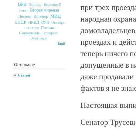
ВРК
при трех проезд
Верховный
Вермахт
Вторая мировая
Совет
МИД
народная охрана
Договор
Дневник
СССР
ОУН
НКВД
Октябрь
домовладельцев,
Письмо
1917 года
Соглашение
Терроризм
Эмиграция
проездах и дейс
Ещё
теперь ничего п
допущенные в н
Остальное
даже продавали и
Статьи
фактов я не зна
Настоящая выпи
Сенатор Трусеви