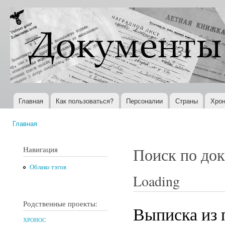
Пер
ос
Документы
Всемирная
со
XX века
история в
Интернете
Главная
Как пользоваться?
Персоналии
Страны
Хрон
Главное меню
Главная
Вы здесь
Навигация
Поиск по до
Облако тэгов
Loading
Родственные проекты:
Выписка из 
ХРОНОС