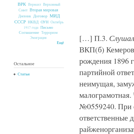
ВРК
Верховный
Вермахт
Вторая мировая
Совет
МИД
Договор
Дневник
СССР
ОУН
НКВД
Октябрь
Письмо
1917 года
Соглашение
Терроризм
Слуша
[…] П.3.
Эмиграция
Ещё
ВКП(б) Кемеров
рождения 1896 г
Остальное
партийной ответ
Статьи
неимущая, замуж
малограмотная. Ч
№0559240. При 
ответственные до
райженорганизат