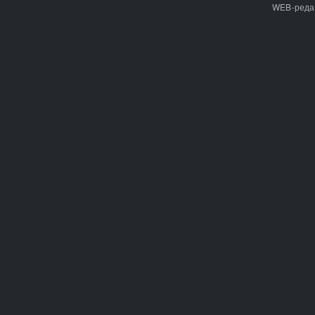
WEB-реда