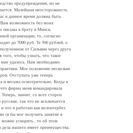
редство предупреждения, но не
елается. Малейшая неосторожность
ас в данное время должна быть
 Вам возможность без моих
го письма к брату в Минск,
евой организации, то, согласно
дит до 7000 руб. Те 500 рублей, о
 полученном от Сильвии через друга
 того, чтобы узнать, что такое
о мне удалось. Нам необходимо
практики. Мое положение несколько
ров. Отступать уже теперь
а и весьма осмотрительно. Когда я
, что фирма меня командировала
 Теперь, значит, со всех сторон
и русские, так что не исключается
 и что я работаю как волонтербез
ю (я бы мог получить занятие в
о можно ускорить , то об этом
я дела нашего имеет преимущества,