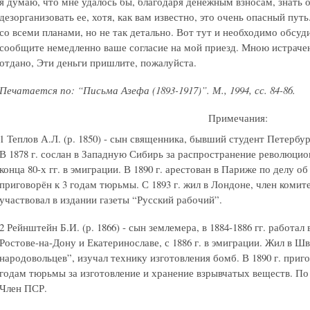
я думаю, что мне удалось бы, благодаря денежным взносам, знать 
дезорганизовать ее, хотя, как вам известно, это очень опасный пу
со всеми планами, но не так детально. Вот тут и необходимо обсуд
сообщите немедленно ваше согласие на мой приезд. Мною истрачено
отдано, Эти деньги пришлите, пожалуйста.
Печатается по: “Письма Азефа (1893-1917)”. М., 1994, сс. 84-86.
Примечания:
1 Теплов А.Л. (р. 1850) - сын священника, бывший студент Петербу
В 1878 г. сослан в Западную Сибирь за распространение революци
конца 80-х гг. в эмиграции. В 1890 г. арестован в Париже по делу 
приговорён к 3 годам тюрьмы. С 1893 г. жил в Лондоне, член комит
участвовал в издании газеты “Русский рабочий”.
2 Рейнштейн Б.И. (р. 1866) - сын землемера, в 1884-1886 гг. работа
Ростове-на-Дону и Екатеринославе, с 1886 г. в эмиграции. Жил в 
народовольцев”, изучал технику изготовления бомб. В 1890 г. приг
годам тюрьмы за изготовление и хранение взрывчатых веществ. По
Член ПСР.