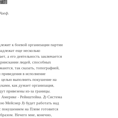
Азеф.
лежит к боевой организации партии
надлежат еще несколько
ет, а его деятельность заключается
 приискании людей, способных
аются, так сказать, топографией,
я приведения в исполнение
 с целью выполнить покушение на
уками, как думает организация,
дут привезены из-за границы.
 Америке - Рейнштейна.
2)
Система
ною Мейснер
3)
будет работать над
с покушением на Плеве готовится
бразом. Нечего мне, конечно,