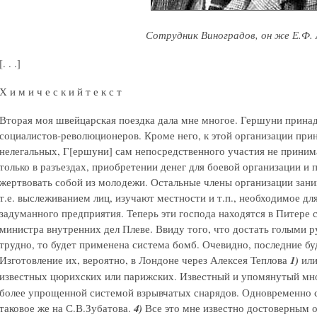
Сотрудник Виноградов, он же Е.Ф. 
[. . .]
Х и м и ч е с к и й т е к с т
Вторая моя швейцарская поездка дала мне многое. Гершуни принад
социалистов-революционеров. Кроме него, к этой организации при
нелегальных, Г[ершуни] сам непосредственного участия не принима
только в разъездах, приобретении денег для боевой организации и
жертвовать собой из молодежи. Остальные члены организации заним
т.е. выслеживанием лиц, изучают местности и т.п., необходимое дл
задуманного предприятия. Теперь эти господа находятся в Питере
министра внутренних дел Плеве. Ввиду того, что достать голыми р
трудно, то будет применена система бомб. Очевидно, последние бу
Изготовление их, вероятно, в Лондоне через Алексея Теплова
1)
или
известных цюрихских или парижских. Известный и упомянутый м
более упрощенной системой взрывчатых снарядов. Одновременно 
таковое же на С.В.Зубатова.
4)
Все это мне известно достоверным о