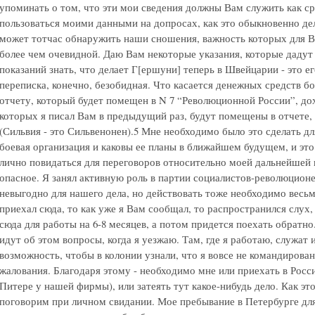
упоминать о том, что эти мои сведения должны Вам служить как с
пользоваться моими данными на допросах, как это обыкновенно д
может тотчас обнаружить наши сношения, важность которых для В
более чем очевидной. Даю Вам некоторые указания, которые дадут
показаний знать, что делает Г[ершуни] теперь в Швейцарии - это е
переписка, конечно, безобидная. Что касается денежных средств бо
отчету, который будет помещен в N 7 “Революционной России”, дохо
которых я писал Вам в предыдущий раз, будут помещены в отчете,
(Сильвия - это Сильвенонен).5 Мне необходимо было это сделать для
боевая организация и каковы ее планы в ближайшем будущем, и эт
лично повидаться для переговоров относительно моей дальнейшей 
опасное. Я занял активную роль в партии социалистов-революционе
невыгодно для нашего дела, но действовать тоже необходимо весьм
приехал сюда, то как уже я Вам сообщал, то распространился слух
сюда для работы на 6-8 месяцев, а потом придется поехать обратно.
идут об этом вопросы, когда я уезжаю. Там, где я работаю, служат 
возможность, чтобы в колонии узнали, что я вовсе не командирован
жалования. Благодаря этому - необходимо мне или приехать в Росси
Питере у нашей фирмы), или затеять тут какое-нибудь дело. Как эт
поговорим при личном свидании. Мое пребывание в Петербурге дл