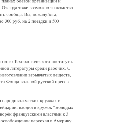
о планах боевой организации и
ть. Отсюда тоже возможно знакомство
ить сообща. Вы, пожалуйста,
 300 руб. на 2 поездки и 500
ргского Технологического института.
онной литературы среди рабочих. С
об изготовлении взрывчатых веществ,
ета Фонда вольной русской прессы,
л в народовольческих кружках в
Швейцарии, входил в кружок “молодых
оворён французскими властями к 3
 освобождении переехал в Америку.