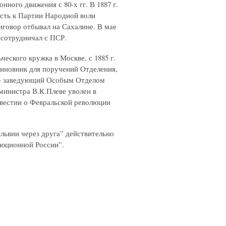
нного движения с 80-х гг. В 1887 г.
ость к Партии Народной воли
иговор отбывал на Сахалине. В мае
 сотрудничал с ПСР.
ческого кружка в Москве, с 1885 г.
чиновник для поручений Отделения,
903 - заведующий Особым Отделом
министра В.К.Плеве уволен в
звестии о Февральской революции
львии через друга” действительно
люционной России”.