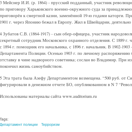
3 Мейснер И.И. (р. 1864) - прусский подданный, участник революцио
по приговору Харьковского военно-окружного суда за принадлежн
приговорён к смертной казни, заменённой 19-ю годами каторги. Пр
1901 г. через Японию бежал в Европу. Жил в Швейцарии, деятельно
4 Зубатов С.В. (1864-1917) - сын обер-офицера, участник народоволь
секретный сотрудник Московского охранного отделения. С 1889 г. 
с 1894 г. помощник его начальника, с 1896 г. начальник. В 1902-1
Департамента Полиции. Осенью 1903 г. по личному распоряжению 
отставку в чине надворного советника; сослан во Владимир. При и
покончил жизнь самоубийством.
5 Эта трата была Азефу Департаментом возмещена. “500 руб. от Си
фигурировали в денежном отчете БО, опубликованном в N 7 “Рево
Использованы материалы сайта www.auditorium.ru
Tags:
Департамент полиции
Терроризм