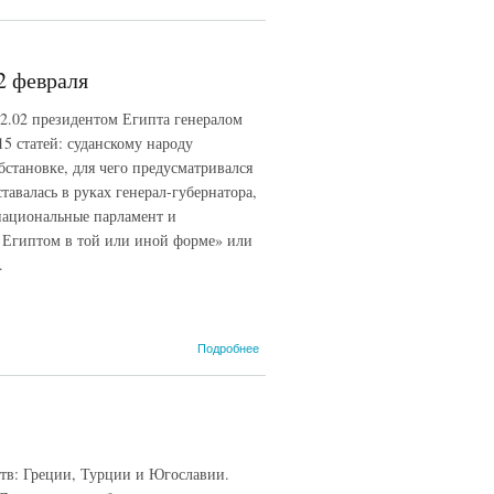
египетские
соглашения
о Судане
1953 года,
2 февраля
12 февраля
(СИЭ,
12.02 президентом Египта генералом
1961)
5 статей: суданскому народу
бстановке, для чего предусматривался
тавалась в руках генерал-губернатора,
национальные парламент и
с Египтом в той или иной форме» или
.
о Англо-
Подробнее
египетское
соглашение
о Судане
1953 года,
12 февраля
ств: Греции, Турции и Югославии.