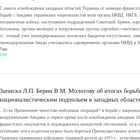
С начала освобождения западных областей Украины от немецко-фашистски
борьбу с бандами украинских националистов вели органы НКВД, НКГБ,
пограничные войска, наступавшие подразделения Советской Армии, пар
батальоны, органы милиции и вооруженные группы партийно-советского а
гг. точный учет ликвидированных оуновских бандитов отсутствовал, имел
ликвидированные банды учитывались одновременно органами НКВД и Н
Tags:
ОУН
Записка Л.П. Берии В.М. Молотову об итогах борь
националистическим подпольем в западных областях
...Если Применение чекистско-войсковых операций* в борьбе с национа
вооруженными бандами в первое время после освобождения западных об
фашистских оккупантов и оправдывалось конкретной обстановкой, то в п
остатками этого подполья нужно было бороться Преимущественно агент
*широкое применение войсковых операций вплоть до 1953 г., естественно