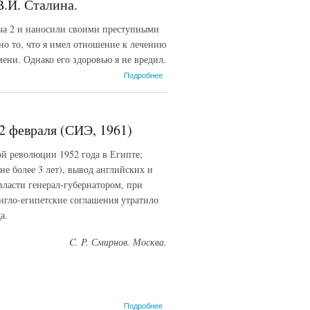
В.И. Сталина.
ча 2 и наносили своими преступными
но то, что я имел отношение к лечению
ени. Однако его здоровью я не вредил.
о Из
Подробнее
протокола
допроса
В.Н.
Виноградова
2 февраля (СИЭ, 1961)
о лечении
В.И.
ой революции 1952 года в Египте;
Сталина.
не более 3 лет), вывод английских и
власти генерал-губернатором, при
нгло-египетские соглашения утратило
а.
C. P. Смирнов. Москва.
о Англо-
Подробнее