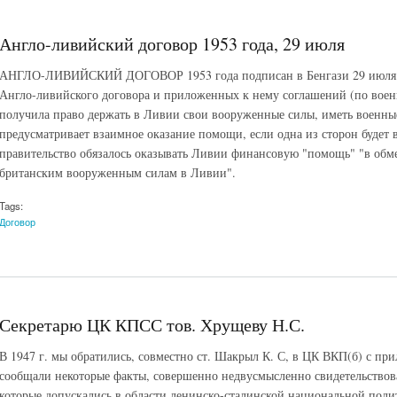
Англо-ливийский договор 1953 года, 29 июля
АНГЛО-ЛИВИЙСКИЙ ДОГОВОР 1953 года подписан в Бенгази 29 июля ср
Англо-ливийского договора и приложенных к нему соглашений (по вое
получила право держать в Ливии свои вооруженные силы, иметь военны
предусматривает взаимное оказание помощи, если одна из сторон будет 
правительство обязалось оказывать Ливии финансовую "помощь" "в обм
британским вооруженным силам в Ливии".
Tags:
Договор
Секретарю ЦК КПСС тов. Хрущеву Н.С.
В 1947 г. мы обратились, совместно ст. Шакрыл К. С, в ЦК ВКП(б) с пр
сообщали некоторые факты, совершенно недвусмысленно свидетельствов
которые допускались в области ленинско-сталинской национальной поли