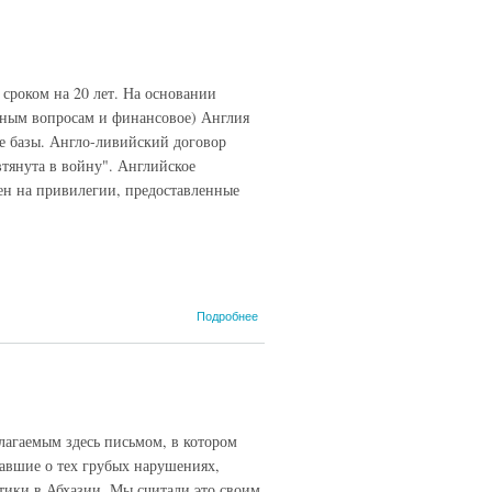
эфиопское
соглашение
1953 года,
23 мая
оком на 20 лет. На основании
нным вопросам и финансовое) Англия
е базы. Англо-ливийский договор
втянута в войну". Английское
ен на привилегии, предоставленные
о Англо-
Подробнее
ливийский
договор
1953 года,
29 июля
илагаемым здесь письмом, в котором
авшие о тех грубых нарушениях,
тики в Абхазии. Мы считали это своим