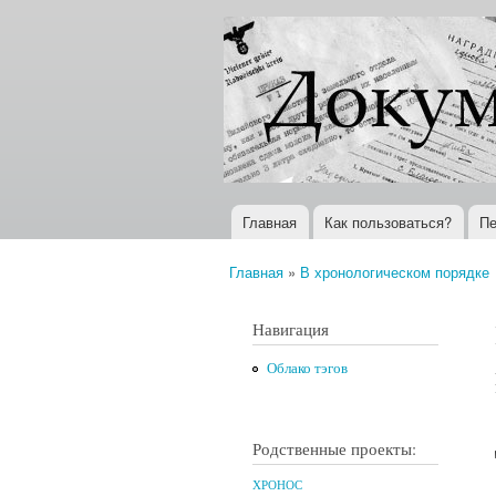
Документы
Всемирная
XX века
история в
Интернете
Главная
Как пользоваться?
Пе
Главное меню
Главная
»
В хронологическом порядке
Вы здесь
Навигация
Облако тэгов
Родственные проекты:
ХРОНОС