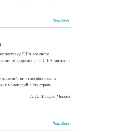
о Записка Л.П.
Подробнее
Берии В.М.
Молотову об итогах
борьбы с
украинским
я
националистическим
подпольем в
ает поставку США военного
западных областях
УССР... 16 мая 1953
шении оговорено право США послать в
г.
оглашений, они способствовали
их монополий в эту страну.
А. А. Швецов. Москва.
о
Подробнее
Американо-