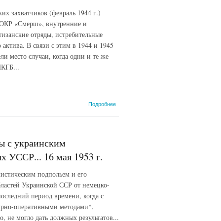
х захватчиков (февраль 1944 г.)
 ОКР «Смерш», внутренние и
тизанские отряды, истребительные
ктива. В связи с этим в 1944 и 1945
и место случаи, когда одни и те же
КГБ...
о О
Подробнее
результатах
борьбы с
бандитско-
оуновским
бы с украинским
подпольем
в западных
 УССР... 16 мая 1953 г.
областях
УССР. 24
листическим подпольем и его
апреля
ластей Украинской ССР от немецко-
1953 г.
оследний период времени, когда с
урно-оперативными методами*,
, не могло дать должных результатов...