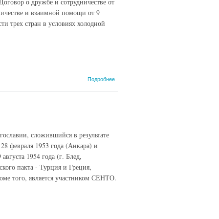
оговор о дружбе и сотрудничестве от
дничестве и взаимной помощи от 9
сти трех стран в условиях холодной
о
Подробнее
Балканский
пакт, 28
февраля
1953 г.
(РИЭ,
2015)
славии, сложившийся в результате
28 февраля 1953 года (Анкара) и
августа 1954 года (г. Блед,
ского пакта - Турция и Греция,
роме того, является участником СЕНТО.