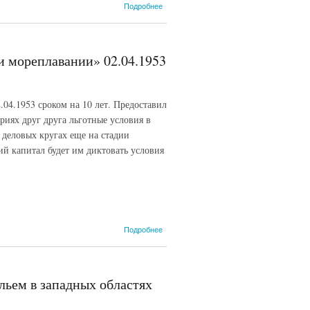
о
Подробнее
Балканский
пакт 1953,
28
февраля
и мореплавании» 02.04.1953
(СИЭ,
1962)
04.1953 сроком на 10 лет. Предоставил
иях друг друга льготные условия в
 деловых кругах еще на стадии
ий капитал будет им диктовать условия
о Американо-
Подробнее
японский
договор «О
дружбе,
торговле и
льем в западных областях
мореплавании»
02.04.1953 г.