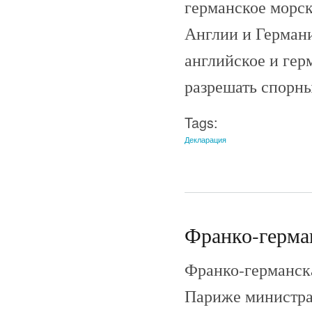
германское морск
Англии и Германи
английское и гер
разрешать спорны
Tags:
Декларация
Франко-герман
Франко-германска
Париже министрам