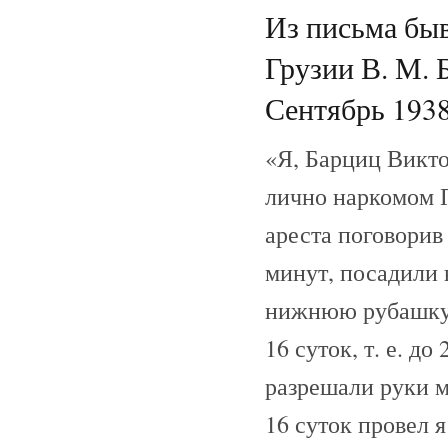
Из письма быв
Грузии В. М. 
Сентябрь 1938
«Я, Барциц Викт
лично наркомом П
ареста поговорив
минут, посадили 
нижнюю рубашку,
16 суток, т. е. д
разрешали руки м
16 суток провел я