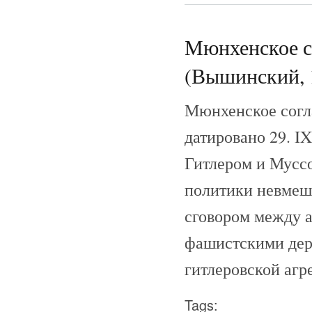
Мюнхенское со
(Вышинский, 
Мюнхенское согла
датировано 29. I
Гитлером и Муссо
политики невмеша
сговором между 
фашистскими дер
гитлеровской агр
Tags: