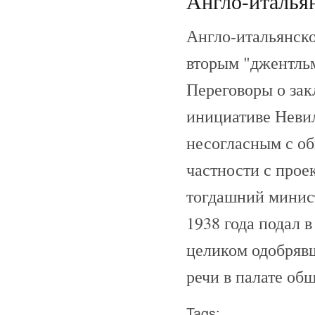
Англо-итальян
Англо-итальянско
вторым "джентльм
Переговоры о зак
инициативе Невил
несогласным с о
частности с про
тогдашний минист
1938 года подал 
целиком одобряв
речи в палате общ
Tags: