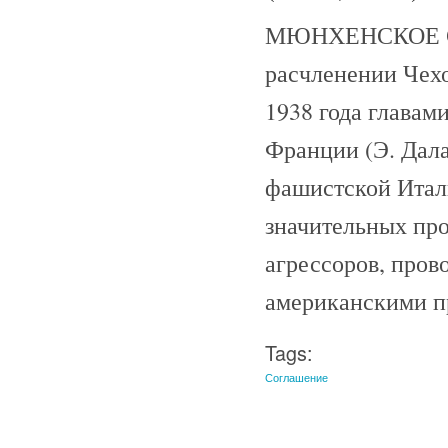
МЮНХЕНСКОЕ СО
расчленении Чех
1938 года главам
Франции (Э. Дала
фашистской Итали
значительных пр
агрессоров, про
американскими п
Tags:
Соглашение