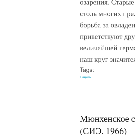
озарения. Старые
столь многих пре
борьба за овладен
приветствуют др
величайшей герма
наш круг значите
Tags:
Нацизм
Мюнхенское со
(СИЭ, 1966)