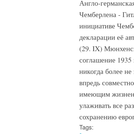
Англо-германская
Чемберлена - Гит
инициативе Чембе
декларации её ав
(29. IX) Мюнхенск
соглашение 1935 
никогда более не
впредь совместно
имеющим жизненн
улаживать все ра
сохранению европ
Tags: