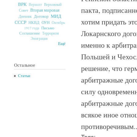
ВРК
Верховный
Вермахт
пакта, подписанн
Вторая мировая
Совет
МИД
Договор
Дневник
хотим придать эт
СССР
ОУН
НКВД
Октябрь
Письмо
1917 года
Локарнского дого
Соглашение
Терроризм
Эмиграция
именно к арбитр
Ещё
Польшей и Чехосл
Остальное
решение, что гер
Статьи
арбитражные дого
силу одновременн
арбитражные дого
всякое иное отно
противоречивым..
Tags: