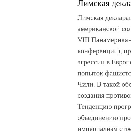
Лимская декла
Лимская декларац
американской сол
VIII Панамерика
конференции), пр
агрессии в Европ
попыток фашистск
Чили. В такой об
создания противо
Тенденцию прогр
объединению про
империализм стре