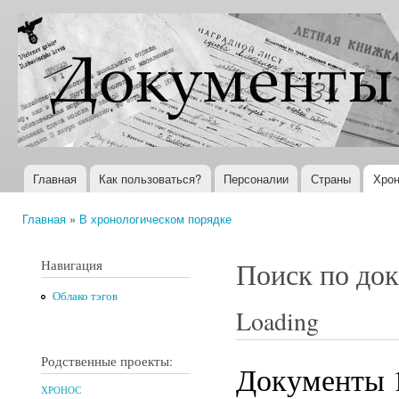
Пер
ос
Документы
Всемирная
со
XX века
история в
Интернете
Главная
Как пользоваться?
Персоналии
Страны
Хрон
Главное меню
Главная
»
В хронологическом порядке
Вы здесь
Навигация
Поиск по до
Облако тэгов
Loading
Родственные проекты:
Документы 1
ХРОНОС