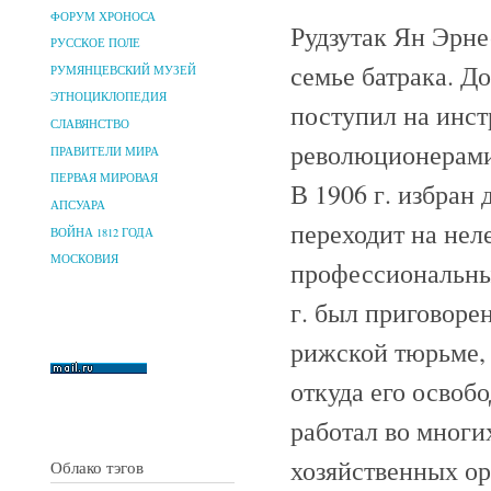
ФОРУМ ХРОНОСА
Рудзутак Ян Эрнес
РУССКОЕ ПОЛЕ
семье батрака. До
РУМЯНЦЕВСКИЙ МУЗЕЙ
ЭТНОЦИКЛОПЕДИЯ
поступил на инст
СЛАВЯНСТВО
революционерами
ПРАВИТЕЛИ МИРА
ПЕРВАЯ МИРОВАЯ
В 1906 г. избран 
АПСУАРА
переходит на нел
ВОЙНА 1812 ГОДА
МОСКОВИЯ
профессиональны
г. был приговорен
рижской тюрьме, 
откуда его освоб
работал во мног
хозяйственных ор
Облако тэгов