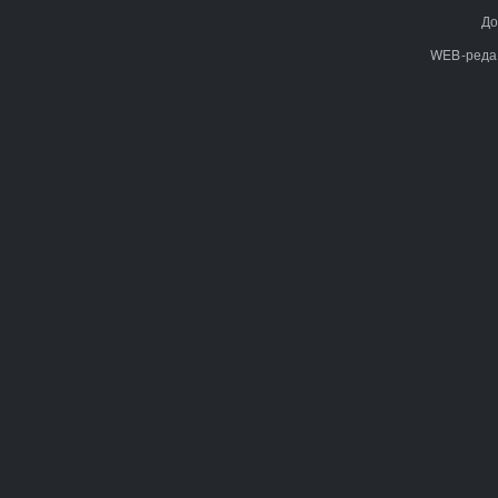
До
WEB-реда