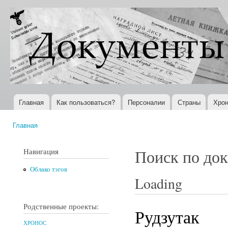
Пер
ос
Документы
Всемирная
со
XX века
история в
Интернете
Главная
Как пользоваться?
Персоналии
Страны
Хрон
Главное меню
Главная
Вы здесь
Навигация
Поиск по до
Облако тэгов
Loading
Родственные проекты:
Рудзутак
ХРОНОС