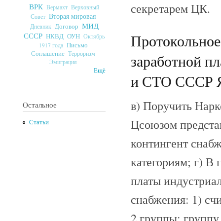
секретарем ЦК.
ВРК
Верховный
Вермахт
Вторая мировая
Совет
МИД
Договор
Дневник
СССР
Протокольное
ОУН
НКВД
Октябрь
Письмо
1917 года
Соглашение
Терроризм
заработной пл
Эмиграция
Ещё
и СТО СССР Я.
в) Поручить Нар
Остальное
Цсоюзом предста
Статьи
контингент снабж
категориям; г) В
платы индустриал
снабжения: 1) сч
2 группы: группу