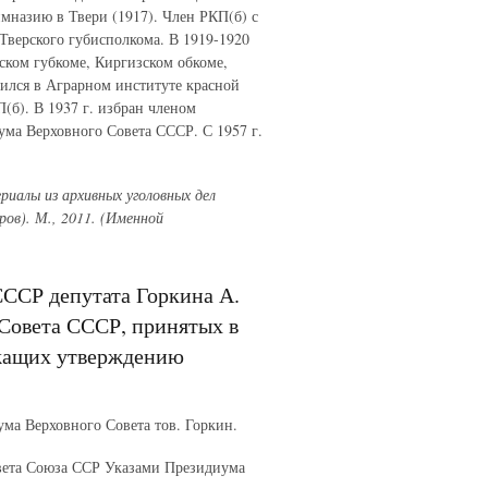
мназию в Твери (1917). Член РКП(б) с
ь Тверского губисполкома. В 1919-1920
рском губкоме, Киргизском обкоме,
чился в Аграрном институте красной
(б). В 1937 г. избран членом
ума Верховного Совета СССР. С 1957 г.
иалы из архивных уголовных дел
ров). М., 2011. (Именной
СССР депутата Горкина А.
Совета СССР, принятых в
ежащих утверждению
ма Верховного Совета тов. Горкин.
вета Союза ССР Указами Президиума