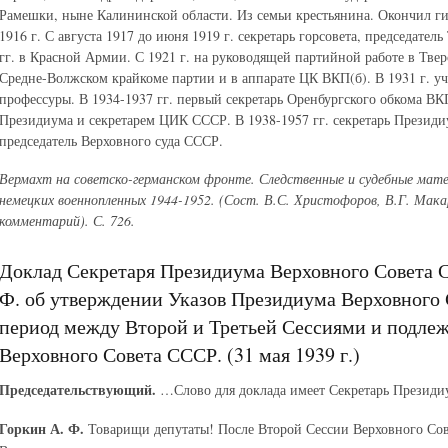
Рамешки, ныне Калининской области. Из семьи крестьянина. Окончил ги
1916 г. С августа 1917 до июня 1919 г. секретарь горсовета, председател
гг. в Красной Армии. С 1921 г. на руководящей партийной работе в Тве
Средне-Волжском крайкоме партии и в аппарате ЦК ВКП(б). В 1931 г. у
профессуры. В 1934-1937 гг. первый секретарь Оренбургского обкома ВКП
Президиума и секретарем ЦИК СССР. В 1938-1957 гг. секретарь Президи
председатель Верховного суда СССР.
Вермахт на советско-германском фронте. Следственные и судебные матер
немецких военнопленных 1944-1952. (Сост. В.С. Христофоров, В.Г. Мака
комментарий). С. 726.
Доклад Секретаря Президиума Верховного Совета 
Ф. об утверждении Указов Президиума Верховного 
период между Второй и Третьей Сессиями и подл
Верховного Совета СССР. (31 мая 1939 г.)
Председательствующий.
…Слово для доклада имеет Секретарь Президиу
Горкин А. Ф.
Товарищи депутаты! После Второй Сессии Верховного Со