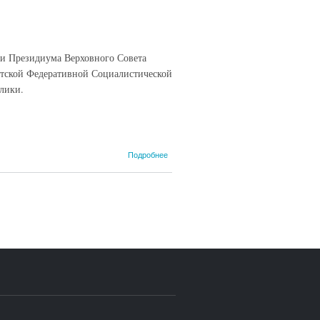
и Президиума Верховного Совета
етской Федеративной Социалистической
лики.
о Доклад
Подробнее
Секретаря
Президиума
Верховного
Совета
СССР
депутата
Горкина А. Ф.
об
утверждении
Указов
Президиума
Верховного
Совета