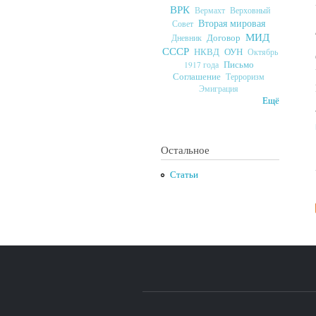
ВРК
Верховный
Вермахт
Вторая мировая
Совет
МИД
Договор
Дневник
СССР
ОУН
НКВД
Октябрь
Письмо
1917 года
Соглашение
Терроризм
Эмиграция
Ещё
Остальное
Статьи