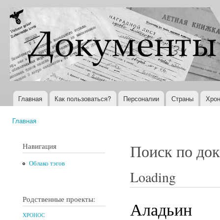
Пер
ос
Документы
Всемирная
со
XX века
история в
Интернете
Главная
Как пользоваться?
Персоналии
Страны
Хрон
Главное меню
Главная
Вы здесь
Навигация
Поиск по до
Облако тэгов
Loading
Родственные проекты:
Аладьин
ХРОНОС