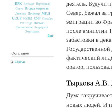
деятель. Будучи 
ВРК
Верховный
Вермахт
Вторая мировая
Совет
Север, бежал за г
МИД
Договор
Дневник
СССР
ОУН
НКВД
Октябрь
эмиграции во Фр
Письмо
1917 года
Соглашение
Терроризм
после амнистии 1
Эмиграция
Ещё
забастовки в дек
Государственной 
Остальное
фактический лиде
Статьи
оратор, пользова
Тыркова А.В. 
Дума закручивает
новых людей. И по