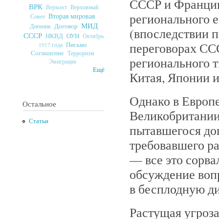
СССР и Франции
ВРК
Верховный
Вермахт
регионального 
Вторая мировая
Совет
МИД
Договор
Дневник
(впоследствии п
СССР
ОУН
НКВД
Октябрь
переговорах СС
Письмо
1917 года
Соглашение
Терроризм
регионального 
Эмиграция
Ещё
Китая, Японии и
Однако в Европ
Остальное
Великобритании
Статьи
пытавшегося дог
требовавшего р
— все это сорва
обсуждение воп
в бесплодную д
Растущая угроза