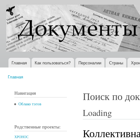
Пер
ос
Документы
Всемирная
со
XX века
история в
Интернете
Главная
Как пользоваться?
Персоналии
Страны
Хрон
Главное меню
Главная
Вы здесь
Навигация
Поиск по до
Облако тэгов
Loading
Родственные проекты:
Коллективна
ХРОНОС