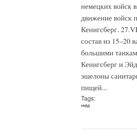
немецких войск 
движение войск п
Кенигсберг. 27.V
состав из 15–20 
большими танками
Кенигсберг и Эй
эшелоны санитар
пищей...
Tags:
НКВД