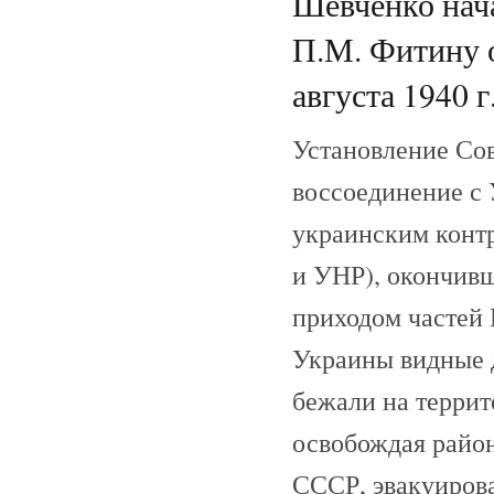
Шевченко нач
П.М. Фитину 
августа 1940 г
Установление Сов
воссоединение с
украинским кон
и УНР), окончив
приходом частей
Украины видные 
бежали на террит
освобождая райо
СССР, эвакуирова