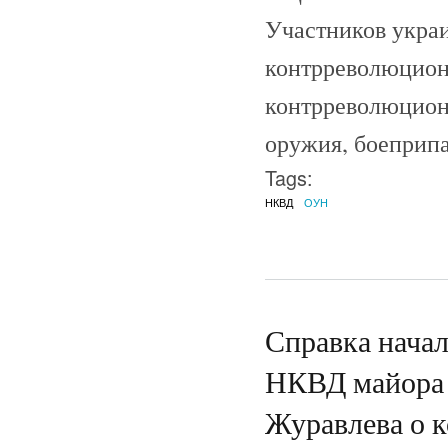
Участников укра
контрреволюцион
контрреволюционн
оружия, боеприпа
Tags:
НКВД
ОУН
Справка начал
НКВД майора 
Журавлева о 