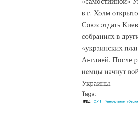
«самостийной» У
в г. Холм открыт
Союз отдать Кие
собраниях в друг
«украинских план
Англией. После р
немцы начнут вой
Украины.
Tags:
НКВД
ОУН
Генеральное губерн