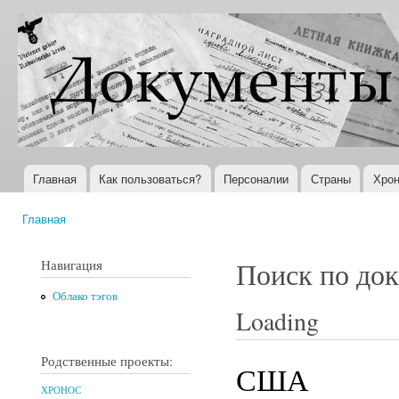
Пер
ос
Документы
Всемирная
со
XX века
история в
Интернете
Главная
Как пользоваться?
Персоналии
Страны
Хрон
Главное меню
Главная
Вы здесь
Навигация
Поиск по до
Облако тэгов
Loading
Родственные проекты:
США
ХРОНОС