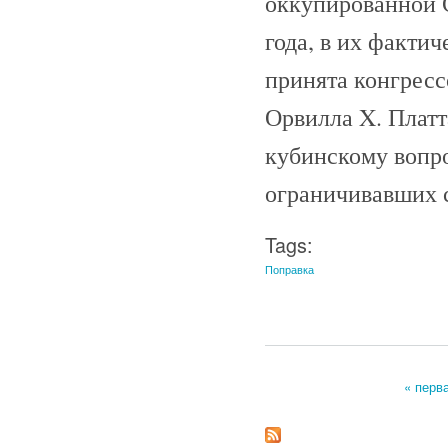
оккупированной 
года, в их факти
принята конгрес
Орвилла X. Платта
кубинскому вопро
ограничивавших 
Tags:
Поправка
« перв
Страницы