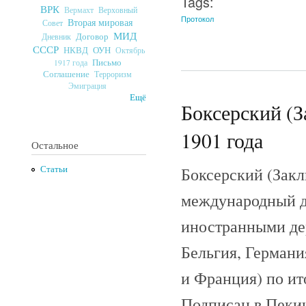
Tags:
ВРК
Верховный
Вермахт
Протокол
Вторая мировая
Совет
МИД
Договор
Дневник
СССР
ОУН
НКВД
Октябрь
Письмо
1917 года
Соглашение
Терроризм
Эмиграция
Ещё
Боксерский (З
1901 года
Остальное
Боксерский (Зак
Статьи
международный д
иностранными де
Бельгия, Германи
и Франция) по ит
Подписан в Пекин