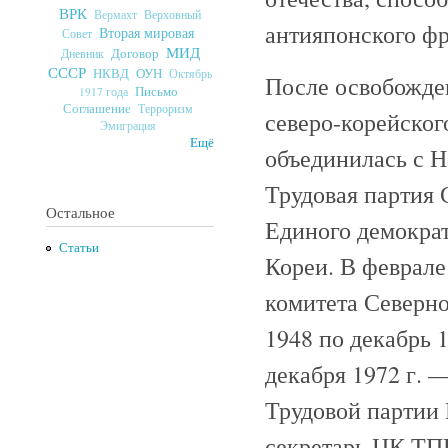
ВРК
Верховный
Вермахт
антияпонского фр
Вторая мировая
Совет
МИД
Договор
Дневник
СССР
ОУН
НКВД
Октябрь
После освобожден
Письмо
1917 года
Соглашение
Терроризм
северо-корейског
Эмиграция
Ещё
объединилась с Н
Трудовая партия 
Остальное
Единого демокра
Статьи
Кореи. В феврале
комитета Северно
1948 по декабрь 
декабря 1972 г. 
Трудовой партии 
секретарь ЦК ТП