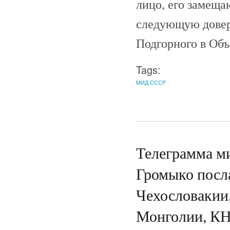
лицо, его замеща
следующую довер
Подгорного в Об
Tags:
МИД СССР
Телеграмма м
Громыко посл
Чехословакии,
Монголии, КН