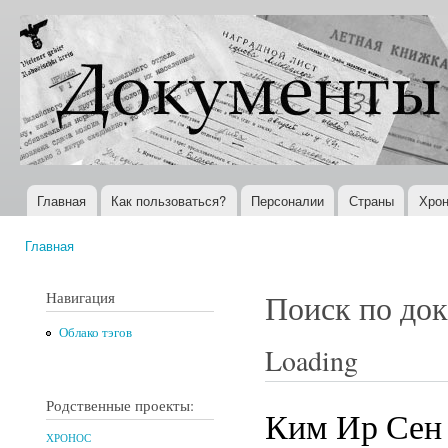
Пер
ос
Документы
Всемирная
со
XX века
история в
Интернете
Главная
Как пользоваться?
Персоналии
Страны
Хрон
Главное меню
Главная
Вы здесь
Навигация
Поиск по до
Облако тэгов
Loading
Родственные проекты:
Ким Ир Сен
ХРОНОС