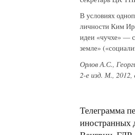
В условиях одноп
личности Ким Ир 
идеи «чучхе» — с
земле» («социали
Орлов А.С., Георг
2-е изд. М., 2012, 
Телеграмма пе
иностранных 
Венгрии, ГДР,