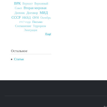
ВРК
Верховный
Вермахт
Вторая мировая
Совет
МИД
Договор
Дневник
СССР
ОУН
НКВД
Октябрь
Письмо
1917 года
Соглашение
Терроризм
Эмиграция
Ещё
Остальное
Статьи
До