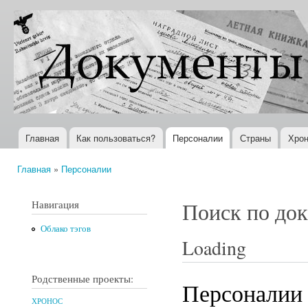
Пер
ос
Документы
Всемирная
со
XX века
история в
Интернете
Главная
Как пользоваться?
Персоналии
Страны
Хрон
Главное меню
Главная
»
Персоналии
Вы здесь
Навигация
Поиск по до
Облако тэгов
Loading
Родственные проекты:
Персоналии
ХРОНОС