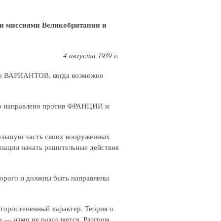
ми миссиями Великобритании и
4 августа 1939 г.
ько ВАРИАНТОВ, когда возможно
нно направлено против ФРАНЦИИ и
большую часть своих вооруженных
изации начать решительные действия
оторого и должны быть направлены
второстепенный характер. Теория о
а — нами не разделяется. Разгром