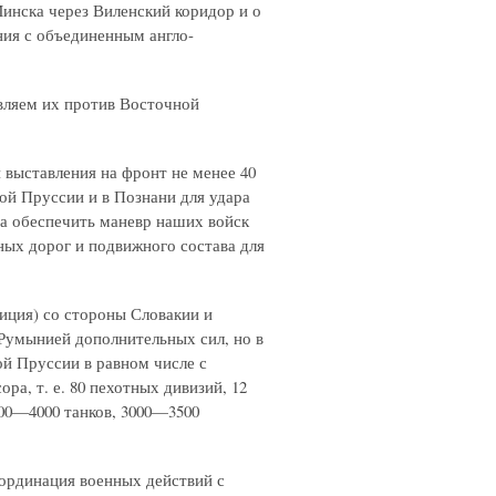
Минска через Виленский коридор и о
ия с объединенным англо-
авляем их против Восточной
выставления на фронт не менее 40
ой Пруссии и в Познани для удара
а обеспечить маневр наших войск
ных дорог и подвижного состава для
иция) со стороны Словакии и
 Румынией дополнительных сил, но в
й Пруссии в равном числе с
а, т. е. 80 пехотных дивизий, 12
500—4000 танков, 3000—3500
ординация военных действий с