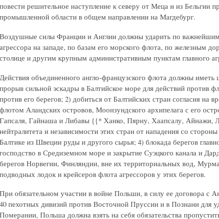
повести решительное наступление к северу от Меца и из Бельгии п
промышленной области в общем направлении на Магдебург.
Воздушные силы Франции и Англии должны ударить по важнейши
агрессора на западе, по базам его морского флота, по железным до
столице и другим крупным административным пунктам главного аг
Действия объединенного англо-французского флота должны иметь 
прорыв сильной эскадры в Балтийское море для действий против фло
против его берегов; 2) добиться от Балтийских стран согласия на 
флотом Аландских островов, Моонзундского архипелага с его остр
Гапсаля, Гайнаша и Либавы
{{* Ханко, Пярну, Хаапсалу, Айнажи, 
нейтралитета и независимости этих стран от нападения со стороны
Балтике из Швеции руды и другого сырья; 4) блокада берегов главн
господство в Средиземном море и закрытие Суэцкого канала и Дард
берегов Норвегии, Финляндии, вне их территориальных вод, Мурма
подводных лодок и крейсеров флота агрессоров у этих берегов.
При обязательном участии в войне Польши, в силу ее договора с А
40 пехотных дивизий против Восточной Пруссии и в Познани для 
Померании, Польша должна взять на себя обязательства пропусти