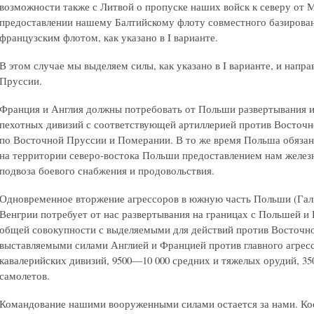
возможности также с Литвой о пропуске наших войск к северу от 
предоставлении нашему Балтийскому флоту совместного базирован
французским флотом, как указано в I варианте.
В этом случае мы выделяем силы, как указано в I варианте, и напр
Пруссии.
Франция и Англия должны потребовать от Польши развертывания и 
пехотных дивизий с соответствующей артиллерией против Восточн
по Восточной Пруссии и Померании. В то же время Польша обязан
на территории северо-востока Польши предоставлением нам желез
подвоза боевого снабжения и продовольствия.
Одновременное вторжение агрессоров в южную часть Польши (Гал
Венгрии потребует от нас развертывания на границах с Польшей и
общей совокупности с выделяемыми для действий против Восточно
выставляемыми силами Англией и Францией против главного агрессор
кавалерийских дивизий, 9500—10 000 средних и тяжелых орудий, 3
самолетов.
Командование нашими вооруженными силами остается за нами. Ко