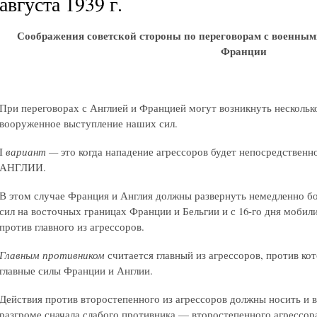
августа 1939 г.
Соображения советской стороны по переговорам с военны
Франции
При переговорах с Англией и Францией могут возникнуть нескол
вооруженное выступление наших сил.
I
вариант —
это когда нападение агрессоров будет непосредстве
АНГЛИИ.
В этом случае Франция и Англия должны развернуть немедленно 
сил на восточных границах Франции и Бельгии и с 16-го дня мобил
против главного из агрессоров.
Главным противником
считается главный из агрессоров, против к
главные силы Франции и Англии.
Действия против второстепенного из агрессоров должны носить и 
разгроме сначала слабого противника — второстепенного агрессор