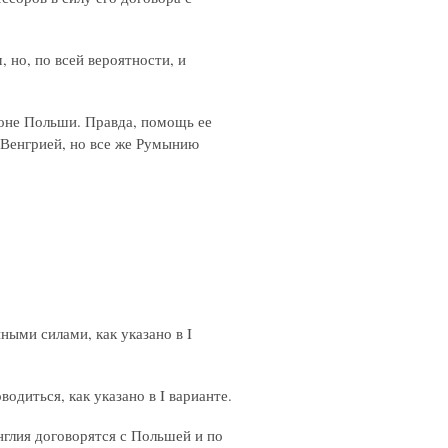
 но, по всей вероятности, и
роне Польши. Правда, помощь ее
и Венгрией, но все же Румынию
ыми силами, как указано в I
диться, как указано в I варианте.
нглия договорятся с Польшей и по