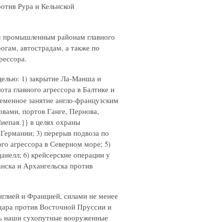
ротив Рура и Кельнской
м промышленным районам главного
рогам, автострадам, а также по
рессора.
целью: 1) закрытие Ла-Манша и
та главного агрессора в Балтике и
временное занятие англо-французским
овами, портов Ганге, Пернова,
Лиепая.}}
в целях охраны
 Германии; 3) перерыв подвоза по
ого агрессора в Северном море; 5)
анелл; 6) крейсерские операции у
нска и Архангельска против
нглией и Францией, силами не менее
удара против Восточной Пруссии и
ть наши сухопутные вооруженные