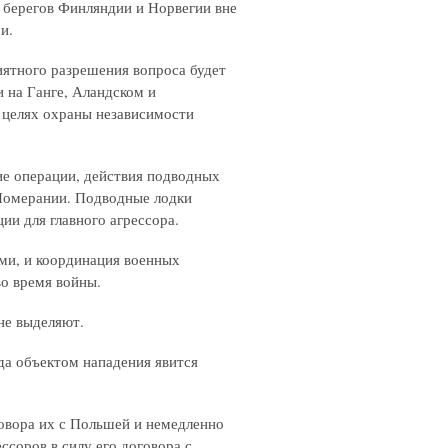
 берегов Финляндии и Норвегии вне
и.
риятного разрешения вопроса будет
 на Ганге, Аландском и
 целях охраны независимости
ие операции, действия подводных
 Померании. Подводные лодки
и для главного агрессора.
ми, и координация военных
о время войны.
не выделяют.
да объектом нападения явится
говора их с Польшей и немедленно
ссоров в силу его договора с