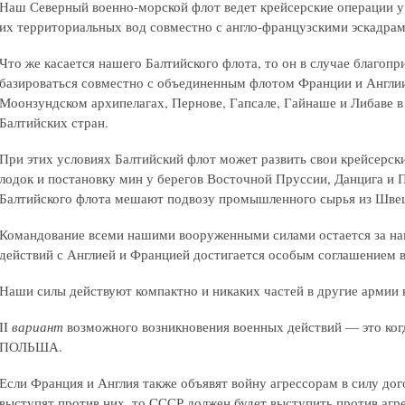
Наш Северный военно-морской флот ведет крейсерские операции у
их территориальных вод совместно с англо-французскими эскадрам
Что же касается нашего Балтийского флота, то он в случае благоп
базироваться совместно с объединенным флотом Франции и Англии
Моонзундском архипелагах, Пернове, Гапсале, Гайнаше и Либаве в
Балтийских стран.
При этих условиях Балтийский флот может развить свои крейсерск
лодок и постановку мин у берегов Восточной Пруссии, Данцига и
Балтийского флота мешают подвозу промышленного сырья из Швеци
Командование всеми нашими вооруженными силами остается за на
действий с Англией и Францией достигается особым соглашением в
Наши силы действуют компактно и никаких частей в другие армии 
II
вариант
возможного возникновения военных действий — это ког
ПОЛЬША.
Если Франция и Англия также объявят войну агрессорам в силу до
выступят против них, то СССР должен будет выступить против агре