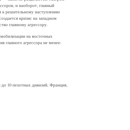
ессоров, и наоборот, главный
и к решительному наступлению
 создается кризис на западном
ство главному агрессору.
 мобилизации на восточных
ив главного агрессора не менее:
 до 10 пехотных дивизий, Франция,