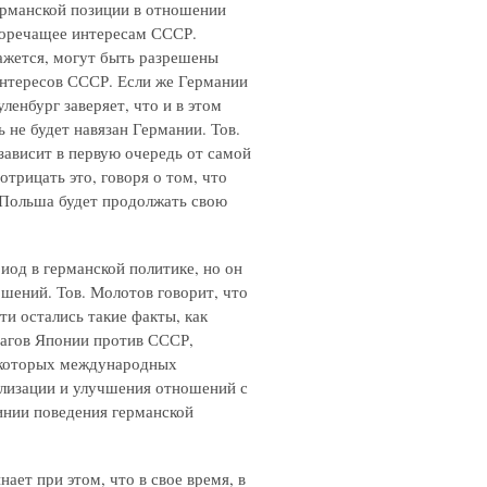
ерманской позиции в отношении
воречащее интересам СССР.
ажется, могут быть разрешены
интересов СССР. Если же Германии
ленбург заверяет, что и в этом
 не будет навязан Германии. Тов.
 зависит в первую очередь от самой
отрицать это, говоря о том, что
 Польша будет продолжать свою
иод в германской политике, но он
ошений. Тов. Молотов говорит, что
яти остались такие факты, как
шагов Японии против СССР,
екоторых международных
ализации и улучшения отношений с
инии поведения германской
ает при этом, что в свое время, в