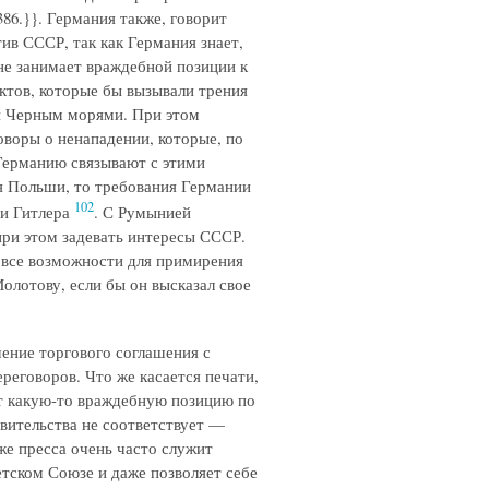
386.}}
. Германия также, говорит
ив СССР, так как Германия знает,
не занимает враждебной позиции к
нктов, которые бы вызывали трения
и Черным морями. При этом
воры о ненападении, которые, по
Германию связывают с этими
я Польши, то требования Германии
102
чи Гитлера
. С Румынией
при этом задевать интересы СССР.
 все возможности для примирения
олотову, если бы он высказал свое
чение торгового соглашения с
реговоров. Что же касается печати,
ет какую-то враждебную позицию по
вительства не соответствует —
же пресса очень часто служит
етском Союзе и даже позволяет себе