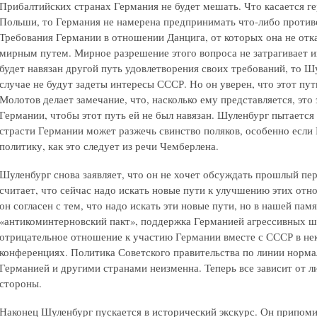
Прибалтийских странах Германия не будет мешать. Что касается г
Польши, то Германия не намерена предпринимать что-либо проти
Требования Германии в отношении Данцига, от которых она не отк
мирным путем. Мирное разрешение этого вопроса не затрагивает 
будет навязан другой путь удовлетворения своих требований, то Шу
случае не будут задеты интересы СССР. Но он уверен, что этот путь
Молотов делает замечание, что, насколько ему представляется, это
Германии, чтобы этот путь ей не был навязан. Шуленбург пытается 
страсти Германии может разжечь свинство поляков, особенно если
политику, как это следует из речи Чемберлена.
Шуленбург снова заявляет, что он не хочет обсуждать прошлый пер
считает, что сейчас надо искать новые пути к улучшению этих отн
он согласен с тем, что надо искать эти новые пути, но в нашей пам
«антикоминтерновский пакт», поддержка Германией агрессивных 
отрицательное отношение к участию Германии вместе с СССР в н
конференциях. Политика Советского правительства по линии норм
Германией и другими странами неизменна. Теперь все зависит от л
стороны.
Наконец Шуленбург пускается в исторический экскурс. Он припомин