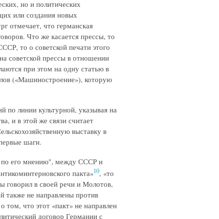
ских, но и политических
их или создания новых
рг отмечает, что германская
воров. Что же касается прессы, то
СССР, то о советской печати этого
она советской прессы в отношении
аются при этом на одну статью в
алов («Машиностроение»), которую
й по линии культурной, указывая на
а, и в этой же связи считает
ельскохозяйственную выставку в
первые шаги.
 по его мнению", между СССР и
10
антикоминтерновского пакта»
, «то
ы говорил в своей речи и Молотов,
й также не направлены против
о том, что этот «пакт» не направлен
олитический договор Германии с