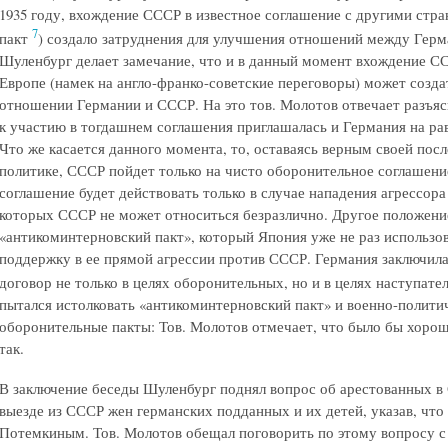
1935 году, вхождение СССР в известное соглашение с другими стра
7
пакт
) создало затруднения для улучшения отношений между Герм
Шуленбург делает замечание, что и в данный момент вхождение С
Европе (намек на англо-франко-советские переговоры) может созда
отношении Германии и СССР. На это тов. Молотов отвечает разъясн
к участию в тогдашнем соглашения приглашалась и Германия на ра
Что же касается данного момента, то, оставаясь верным своей по
политике, СССР пойдет только на чисто оборонительное соглашение
соглашение будет действовать только в случае нападения агрессора
которых СССР не может относиться безразлично. Другое положени
«антикоминтерновский пакт», который Япония уже не раз использов
поддержку в ее прямой агрессии против СССР. Германия заключила
договор не только в целях оборонительных, но и в целях наступат
пытался истолковать «антикоминтерновский пакт» и военно-полити
оборонительные пакты: Тов. Молотов отмечает, что было бы хорош
так.
В заключение беседы Шуленбург поднял вопрос об арестованных в
выезде из СССР жен германских подданных и их детей, указав, что 
Потемкиным. Тов. Молотов обещал поговорить по этому вопросу с