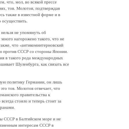
, что, мол, во всякой прессе
ях, тов. Молотов, подтверждая
сь также в известной форме и в
 осуществить.
 нельзя не упомянуть об
 много нагорожено такого, что не
также, что «антикоминтерновский
ю против СССР со стороны Японии.
тия в такого рода международных
шивает Шуленбурга, как связать все
лую политику Германии, он лишь
это тов. Молотов отвечает, что
рманского правительства к
всегда стояло и теперь стоит за
транами.
сы СССР в Балтийском море и не
изненным интересам СССР в