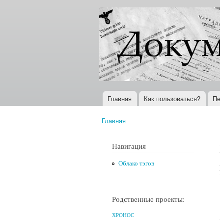
Документы
Всемирная
XX века
история в
Интернете
Главная
Как пользоваться?
Пе
Главное меню
Главная
Вы здесь
Навигация
Облако тэгов
Родственные проекты:
ХРОНОС