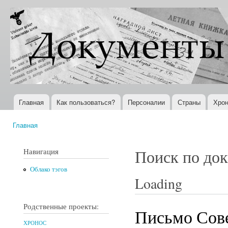
Пер
ос
Документы
Всемирная
со
XX века
история в
Интернете
Главная
Как пользоваться?
Персоналии
Страны
Хрон
Главное меню
Главная
Вы здесь
Навигация
Поиск по до
Облако тэгов
Loading
Родственные проекты:
Письмо Сове
ХРОНОС