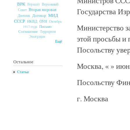
Министров СССР
ВРК
Верховный
Вермахт
Государства Изр
Вторая мировая
Совет
МИД
Договор
Дневник
СССР
ОУН
НКВД
Октябрь
Министерство з
Письмо
1917 года
Соглашение
Терроризм
этой просьбы и 
Эмиграция
Ещё
Посольству увер
Остальное
Москва, « » июн
Статьи
Посольству Фи
г. Москва