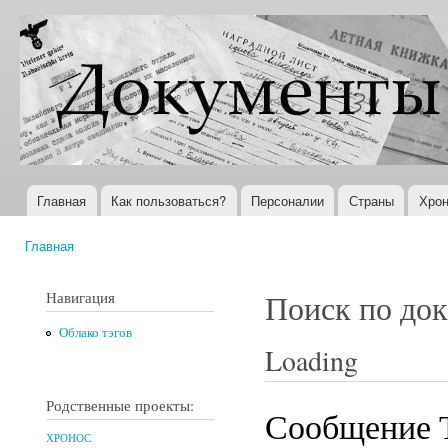
Пер
ос
Документы
Всемирная
со
XX века
история в
Интернете
Главная
Как пользоваться?
Персоналии
Страны
Хрон
Главное меню
Главная
Вы здесь
Навигация
Поиск по до
Облако тэгов
Loading
Родственные проекты:
Сообщение 
ХРОНОС