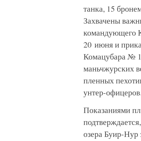
танка, 15 броне
Захвачены важн
командующего К
20 июня и прика
Комацубара № 1
маньчжурских во
пленных пехотин
унтер-офицеров
Показаниями пл
подтверждается,
озера Буир-Нур 