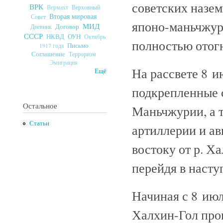
советских назе
ВРК
Верховный
Вермахт
Вторая мировая
Совет
японо-маньчжурс
МИД
Договор
Дневник
СССР
ОУН
НКВД
Октябрь
полностью отог
Письмо
1917 года
Соглашение
Терроризм
Эмиграция
На рассвете 8 и
Ещё
подкрепленные 
Остальное
Маньчжурии, а 
Статьи
артиллерии и а
востоку от р. Х
перейдя в насту
Начиная с 8 июл
Халхин-Гол про