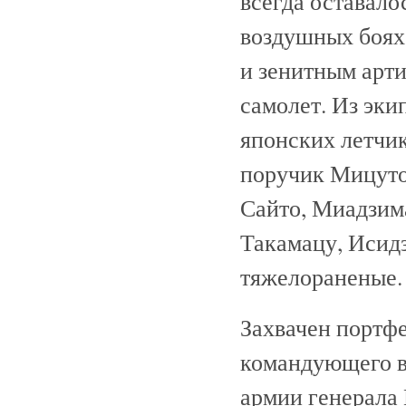
всегда оставало
воздушных боях 
и зенитным арт
самолет. Из эки
японских летчи
поручик Мицуто
Сайто, Миадзим
Такамацу, Исидз
тяжелораненые.
Захвачен портф
командующего в
армии генерала 