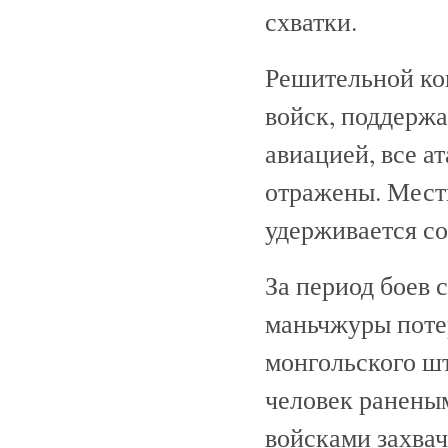
схватки.
Решительной ко
войск, поддерж
авиацией, все 
отражены. Местн
удерживается с
За период боев 
маньчжуры поте
монгольского шт
человек раненым
войсками захвач