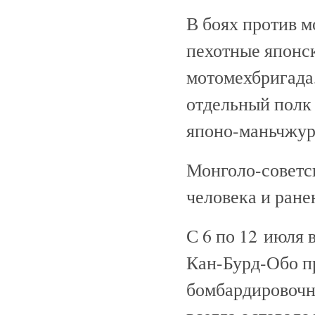
В боях против м
пехотные японски
мотомехбригада,
отдельный полк 
японо-маньчжур
Монголо-советск
человека и ране
С 6 по 12 июля 
Кан-Бурд-Обо п
бомбардировочно