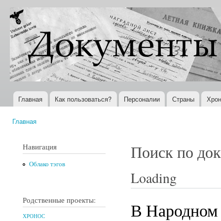
Пер
ос
Документы
Всемирная
со
XX века
история в
Интернете
Главная
Как пользоваться?
Персоналии
Страны
Хрон
Главное меню
Главная
Вы здесь
Навигация
Поиск по до
Облако тэгов
Loading
Родственные проекты:
В Народном 
ХРОНОС