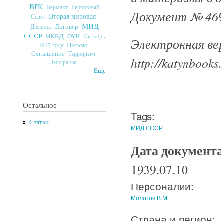
ВРК
Верховный
Вермахт
Документ № 469
Вторая мировая
Совет
МИД
Договор
Дневник
СССР
ОУН
НКВД
Октябрь
Электронная ве
Письмо
1917 года
Соглашение
Терроризм
http://katynbooks
Эмиграция
Ещё
Остальное
Tags:
Статьи
МИД СССР
Дата документ
1939.07.10
Персоналии:
Молотов В.М.
Страна и регион: