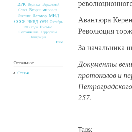
революционного
ВРК
Верховный
Вермахт
Вторая мировая
Совет
МИД
Договор
Дневник
Авантюра Керен
СССР
ОУН
НКВД
Октябрь
Письмо
1917 года
Революция торж
Соглашение
Терроризм
Эмиграция
Ещё
За начальника ш
Документы велик
Остальное
протоколов и п
Статьи
Петроградского 
257.
Tags: