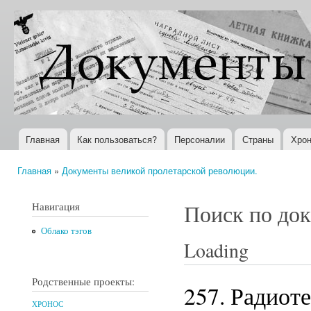
Пер
ос
Документы
Всемирная
со
XX века
история в
Интернете
Главная
Как пользоваться?
Персоналии
Страны
Хрон
Главное меню
Главная
»
Документы великой пролетарской революции.
Вы здесь
Навигация
Поиск по до
Облако тэгов
Loading
Родственные проекты:
257. Радиот
ХРОНОС