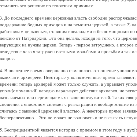
отменить это решение по понятным причинам.
3. До последнего времени церковная власть свободно распоряжалас
поддержание бедных приходов и на ремонты церквей, а также 2)
работникам церковным, ставшим инвалидами и беспомощными по с
пенсию от Патриархии. Это она делала, исходя из того, что церков
верующих на нужды церкви. Теперь - первое затруднено, а второе
вследствие чего я загружен слезными мольбами и просьбами так и
вопрос.
4. В последнее время совершенно изменилось отношение уполномо
включая и архиереев. Некоторые уполномоченные прямо заявляют, ч
времени: теперь архиерей может только служить, а управляет упо
уполн[омоченный] нередко парализует действия архиерея, не реги
назначаемых или перемещаемых священнослужителей. Таких свящ
сношения с епископом снимает с регистрации и вообще многие из 
считаясь с законной церковной властью. А некоторые прямо заявля
бесперспективно... Это не может не волновать и не вызывать нену
5. Беспрецедентной является история с приемом в этом году в дух
местах были чинимы всякие препятствия, вплоть до вызова лиц, в