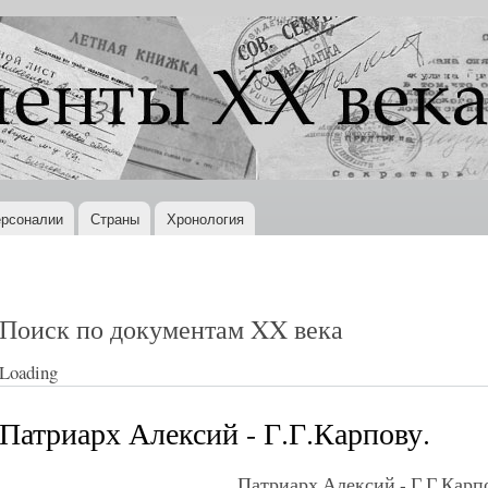
Перейти к
основному
содержанию
рсоналии
Страны
Хронология
Поиск по документам XX века
Loading
Патриарх Алексий - Г.Г.Карпову.
Патриарх Алексий - Г.Г.Карп