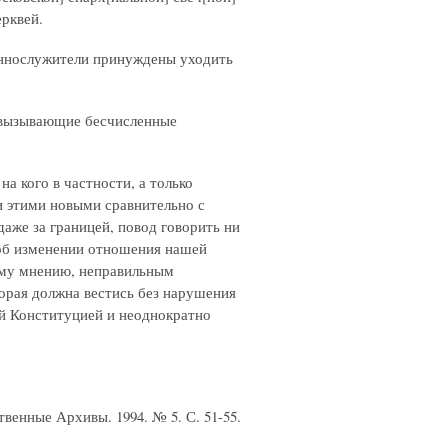
ерквей.
щеннослужители принуждены уходить
и вызывающие бесчисленные
на кого в частности, а только
и этими новыми сравнительно с
аже за границей, повод говорить ни
е об изменении отношения нашей
шему мнению, неправильным
орая должна вестись без нарушения
й Конституцией и неоднократно
венные Архивы. 1994. № 5. С. 51-55.