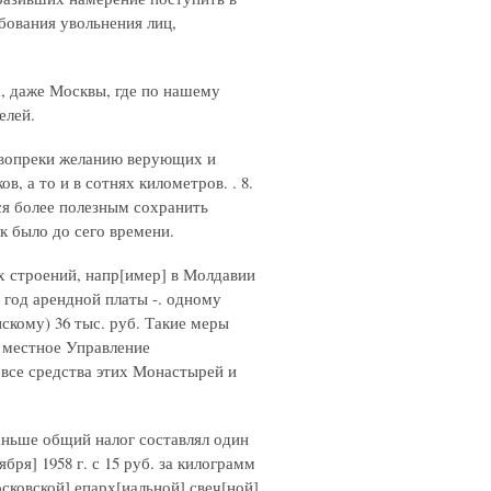
бования увольнения лиц,
, даже Москвы, где по нашему
елей.
, вопреки желанию верующих и
, а то и в сотнях километров. . 8.
ся более полезным сохранить
к было до сего времени.
х строений, напр[имер] в Молдавии
 год арендной платы -. одному
скому) 36 тыс. руб. Такие меры
 местное Управление
все средства этих Монастырей и
аньше общий налог составлял один
ря] 1958 г. с 15 руб. за килограмм
осковской] епарх[иальной] свеч[ной]