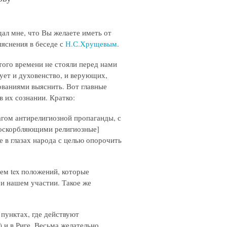
ал мне, что Вы желаете иметь от
ыяснения в беседе с
Н.С.Хрущевым
.
того времени не стояли перед нами
ует и духовенство, и верующих,
ованиями выяснить. Вот главные
 их сознании. Кратко:
гом антирелигиозной пропаганды, с
 оскорбляющими религиозные]
 в глазах народа с целью опорочить
ем tex положений, которые
ри нашем участии. Такое же
 пунктах, где действуют
) и в Риге. Весьма желательно