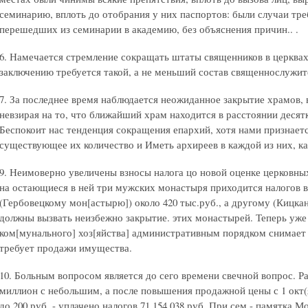
семинарию, вплоть до отобрания у них паспортов: были случаи тре
перешедших из семинарии в академию, без объяснения причин.. .
6. Намечается стремление сокращать штаты священников в церквах
заключению требуется такой, а не меньший состав священнослужит
7. За последнее время наблюдается неожиданное закрытие храмов
невзирая на то, что ближайший храм находится в расстоянии десятков
Беспокоит нас тенденция сокращения епархий, хотя нами признает
существующее их количество и Иметь архиреев в каждой из них, ка
9. Неимоверно увеличены взносы налога цо новой оценке церковны
на остающиеся в ней три мужских монастыря приходится налогов в
(Гербовецкому мон[астырю]) около 420 тыс.руб., а другому (Кицкан
должны вызвать неизбежно закрытие. этих монастырей. Теперь уже
ком[мунального] хоз[яйства] административным порядком снимает 
требует продажи имущества.
10. Больным вопросом является до сего времени свечной вопрос. Р
миллион с небольшим, а после повышения продажной цены с 1 окт(яб
до 200 руб. - уплачено налогов 71.154.038 руб. При сем - памятка М