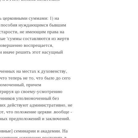
ь церковными суммами: 1) на
 на пособия нуждающимся бывшим
тарости, не имеющим права на
ные 'суммы составляются из жертв
 совершенно воспрещается,
ли иначе решить этот насущный
ченных на местах к духовенству,
то теперь не то, что было до сего
лномоченный, причем
стрируя цо своему-усмотрению
енников уполномоченный без
них действуют административно, не
ют, что положение церкви .вообще -
жных предположений и заключений.
[овные] семинарии и академии. На
ыразивших намерение поступить в