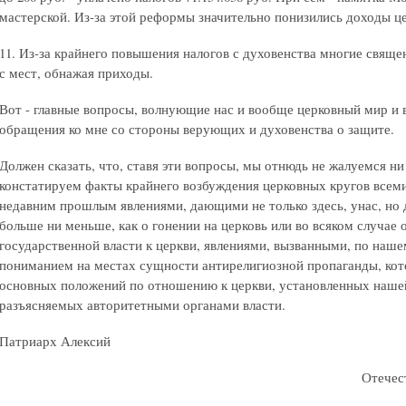
мастерской. Из-за этой реформы значительно понизились доходы ц
11. Из-за крайнего повышения налогов с духовенства многие свя
с мест, обнажая приходы.
Вот - главные вопросы, волнующие нас и вообще церковный мир 
обращения ко мне со стороны верующих и духовенства о защите.
Должен сказать, что, ставя эти вопросы, мы отнюдь не жалуемся ни 
констатируем факты крайнего возбуждения церковных кругов всем
недавним прошлым явлениями, дающими не только здесь, унас, но д
больше ни меньше, как о гонении на церковь или во всяком случа
государственной власти к церкви, явлениями, вызванными, по на
пониманием на местах сущности антирелигиозной пропаганды, кот
основных положений по отношению к церкви, установленных наше
разъясняемых авторитетными органами власти.
Патриарх Алексий
Отечест