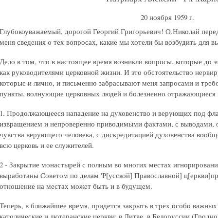
20 ноября 1959 г.
Глубокоуважаемый, дорогой Георгий Григорьевич! О.Николай перед
меня сведения о тех вопросах, какие мы хотели бы возбудить для в
Дело в том, что в настоящее время возникли вопросы, которые до э
как руководителями церковной жизни. И это обстоятельство нервир
которые и лично, и письменно забрасывают меня запросами и треб
пункты, волнующие церковных людей и болезненно отражающиеся в
1. Продолжающееся нападение на духовенство и верующих под фла
извращением и непроверенно приводимыми фактами, с выводами,
чувства верующего человека, с дискредитацией духовенства вообще
всю церковь и ее служителей.
2 - Закрытие монастырей с полным во многих местах игнорировани
выработаны Советом по делам 'Р[усской] Православной] ц[еркви]п
отношение на местах может быть и в будущем.
Теперь, в ближайшее время, придется закрыть в трех особо важных
католические и лютеранские церкви: в Литве, в Белоруссии (Гродно