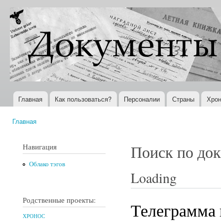
Пер
ос
Документы
Всемирная
со
XX века
история в
Интернете
Главная
Как пользоваться?
Персоналии
Страны
Хрон
Главное меню
Главная
Вы здесь
Навигация
Поиск по до
Облако тэгов
Loading
Родственные проекты:
Телеграмма 
ХРОНОС