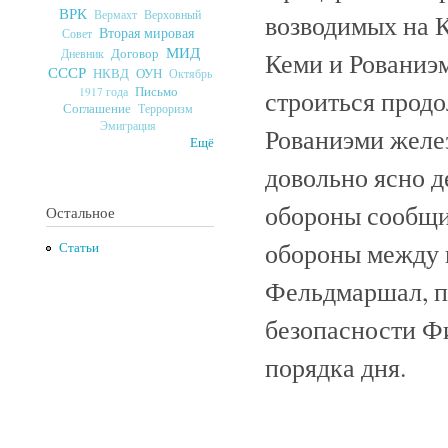
ВРК
Верховный
Вермахт
возводимых на 
Вторая мировая
Совет
МИД
Договор
Дневник
Кеми и Рованиэм
СССР
ОУН
НКВД
Октябрь
Письмо
строиться прод
1917 года
Соглашение
Терроризм
Эмиграция
Рованиэми желе
Ещё
довольно ясно д
обороны сообщил
Остальное
обороны между 
Статьи
Фельдмаршал, п
безопасности Ф
порядка дня.