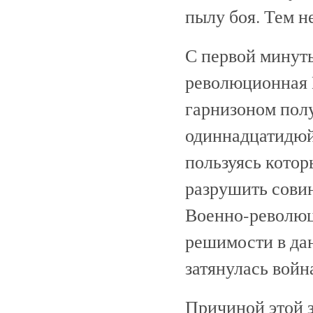
пылу боя. Тем н
С первой минуты
революционная 
гарнизоном полу
одиннадцатидюй
пользуясь котор
разрушить сови
Военно-революц
решимости в дан
затянулась войн
Причиной этой 