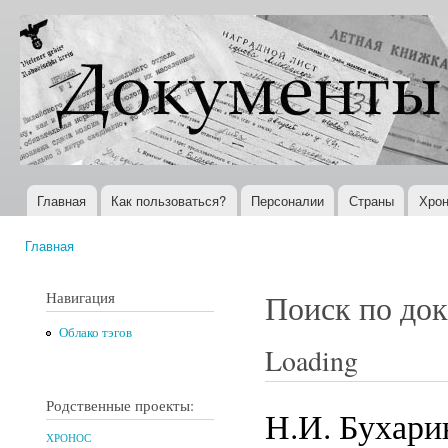
Пер
ос
Документы
Всемирная
со
XX века
история в
Интернете
Главная
Как пользоваться?
Персоналии
Страны
Хрон
Главное меню
Главная
Вы здесь
Навигация
Поиск по до
Облако тэгов
Loading
Родственные проекты:
Н.И. Бухари
ХРОНОС