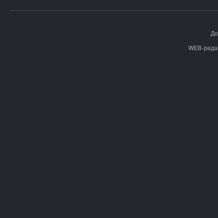
До
WEB-реда