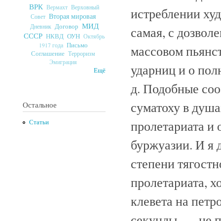
ВРК
Верховный
Вермахт
истреблении худо
Вторая мировая
Совет
МИД
Договор
Дневник
самая, с дозвол
СССР
ОУН
НКВД
Октябрь
Письмо
1917 года
массовом пьянст
Соглашение
Терроризм
Эмиграция
ударниц и о полн
Ещё
д. Подобные со
суматоху в душ
Остальное
пролетариата и
Статьи
буржуазии. И я 
степени тягост
пролетариата, хо
клевета на петр
секунды, — не п