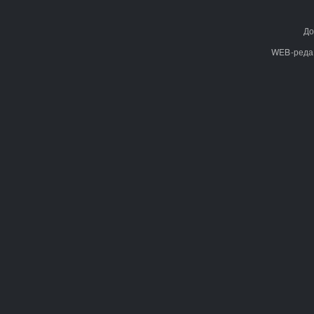
До
WEB-реда