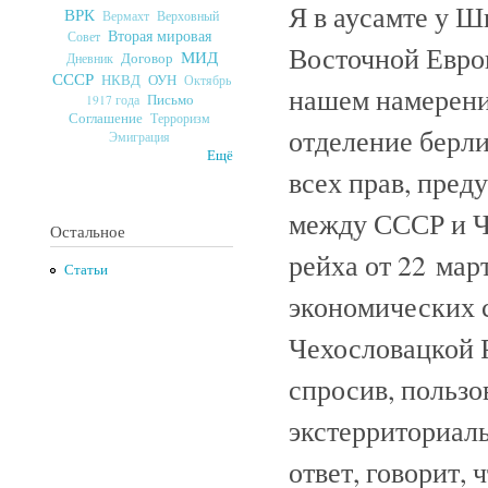
Я в аусамте у Ш
ВРК
Верховный
Вермахт
Вторая мировая
Совет
Восточной Евро
МИД
Договор
Дневник
СССР
ОУН
НКВД
Октябрь
нашем намерении
Письмо
1917 года
Соглашение
Терроризм
отделение берли
Эмиграция
Ещё
всех прав, пред
между СССР и Ч
Остальное
рейха от 22 март
Статьи
экономических 
Чехословацкой 
спросив, пользо
экстерриториаль
ответ, говорит,