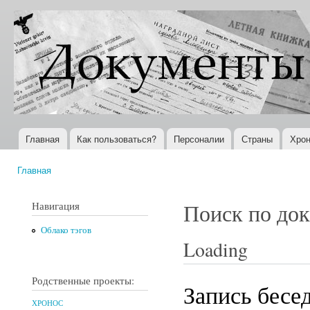
Пер
ос
Документы
Всемирная
со
XX века
история в
Интернете
Главная
Как пользоваться?
Персоналии
Страны
Хрон
Главное меню
Главная
Вы здесь
Навигация
Поиск по до
Облако тэгов
Loading
Родственные проекты:
Запись бесе
ХРОНОС