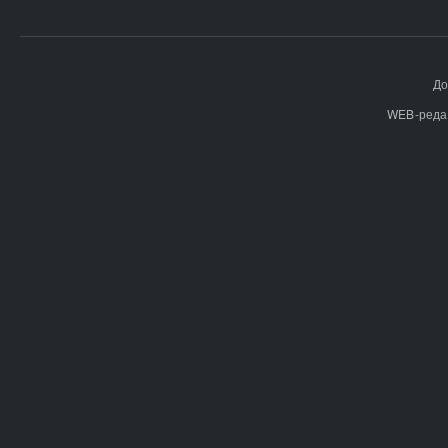
До
WEB-реда