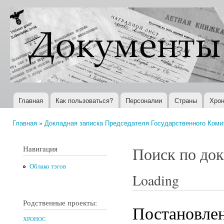
Пер
ос
Документы
Всемирная
со
XX века
история в
Интернете
Главная
Как пользоваться?
Персоналии
Страны
Хрон
Главное меню
Главная
»
Докладная записка Председателя Государственного Коми
Вы здесь
Навигация
Поиск по до
Облако тэгов
Loading
Родственные проекты:
Постановле
ХРОНОС