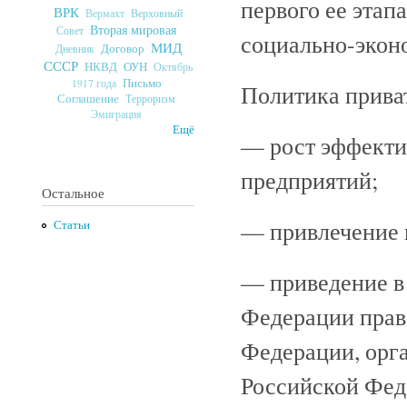
первого ее этап
ВРК
Верховный
Вермахт
Вторая мировая
Совет
социально-экон
МИД
Договор
Дневник
СССР
ОУН
НКВД
Октябрь
Письмо
1917 года
Политика прива
Соглашение
Терроризм
Эмиграция
Ещё
— рост эффекти
предприятий;
Остальное
— привлечение и
Статьи
— приведение в
Федерации прав
Федерации, орга
Российской Фед