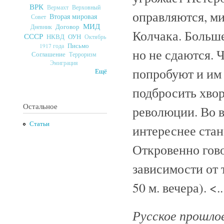
ВРК
Верховный
Вермахт
оправляются, м
Вторая мировая
Совет
МИД
Договор
Дневник
Колчака. Больше
СССР
ОУН
НКВД
Октябрь
Письмо
1917 года
но не сдаются. 
Соглашение
Терроризм
Эмиграция
попробуют и им 
Ещё
подбросить хво
Остальное
революции. Во в
Статьи
интереснее стан
Откровенно гово
зависимости от 
50 м. вечера). <..
Русское прошло