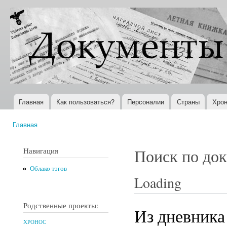
Пер
ос
Документы
Всемирная
со
XX века
история в
Интернете
Главная
Как пользоваться?
Персоналии
Страны
Хрон
Главное меню
Главная
Вы здесь
Навигация
Поиск по до
Облако тэгов
Loading
Родственные проекты:
Из дневника
ХРОНОС