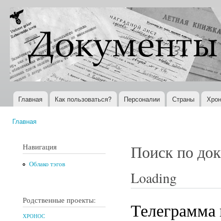
Пер
ос
Документы
Всемирная
со
XX века
история в
Интернете
Главная
Как пользоваться?
Персоналии
Страны
Хрон
Главное меню
Главная
Вы здесь
Навигация
Поиск по до
Облако тэгов
Loading
Родственные проекты:
Телеграмма 
ХРОНОС