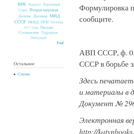
ВРК
Верховный
Вермахт
Формулировка пр
Вторая мировая
Совет
МИД
Договор
Дневник
сообщите.
СССР
ОУН
НКВД
Октябрь
Письмо
1917 года
Соглашение
Терроризм
Эмиграция
Ещё
АВП СССР, ф. 059,
СССР в борьбе за
Остальное
Статьи
Здесь печатаетс
и материалы в 
Документ № 296
Электронная ве
http://katynbooks